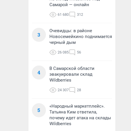
Самарой — онлайн
61 680
312
Очевидцы: в районе
3
Новосемейкино поднимается
черный дым
26 085
56
В Самарской области
4
эвакуировали склад
Wildberries
24 307
28
«Народный маркетплейс».
5
Татьяна Ким ответила,
почему идет атака на склады
Wildberries