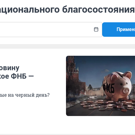
ационального благосостояния
Примен
ловину
кое ФНБ —
ные на черный день?