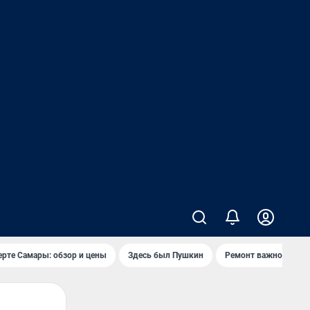
ерте Самары: обзор и цены
Здесь был Пушкин
Ремонт важного мос