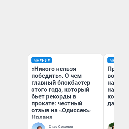
МНЕНИЕ
МНЕНИЕ
«Никого нельзя
Продаш
победить». О чем
возьмут
главный блокбастер
нам го
этого года, который
налого
бьет рекорды в
коснет
прокате: честный
даже р
отзыв на «Одиссею»
Нолана
Стас Соколов
Ан