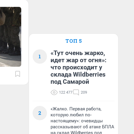
ТОП 5
«Тут очень жарко,
1
идет жар от огня»:
что происходит у
склада Wildberries
под Самарой
122 477
209
«Жалко. Первая работа,
2
которую любил по-
настоящему»: очевидцы
рассказывают об атаке БПЛА
на склад Wildberries под