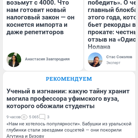
возьмут с 4000. Что
победить». О ч
нам готовит новый
главный блокба
налоговый закон — он
этого года, кот
коснется импорта и
бьет рекорды в
даже репетиторов
прокате: честн
отзыв на «Одис
Нолана
Стас Соколов
Анастасия Завгородняя
Эксперт
РЕКОМЕНДУЕМ
Ученый в изгнании: какую тайну хранит
могила профессора уфимского вуза,
которого обожали студенты
9 часов
5 065
3
«Нам не хотелось популярности». Бабушки из уральской
глубинки стали звездами соцсетей — они покорили
Агутина и Бузову