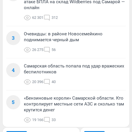
атаке БПЛА на склад Wildberries под Самарой —
онлайн
62 301
312
Очевидцы: в районе Новосемейкино
3
поднимается черный дым
26 275
56
Самарская область попала под удар вражеских
4
беспилотников
20 396
40
«Бензиновые короли» Самарской области. Кто
5
контролирует местные сети АЗС и сколько там
крутится денег
19 166
33