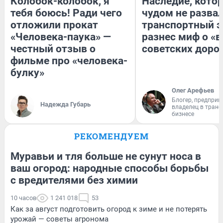
Колобок-колобок, я
Наследие, кото
тебя боюсь! Ради чего
чудом не разва
отложили прокат
транспортный э
«Человека-паука» —
разнес миф о «
честный отзыв о
советских доро
фильме про «человека-
булку»
Олег Арефьев
Блогер, предприн
Надежда Губарь
владелец в тран
бизнесе
РЕКОМЕНДУЕМ
Муравьи и тля больше не сунут носа в
ваш огород: народные способы борьбы
с вредителями без химии
10 часов
1 241 018
53
Как за август подготовить огород к зиме и не потерять
урожай — советы агронома