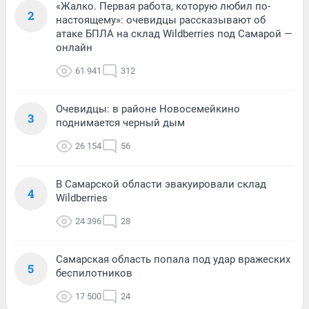
«Жалко. Первая работа, которую любил по-
2
настоящему»: очевидцы рассказывают об
атаке БПЛА на склад Wildberries под Самарой —
онлайн
61 941
312
Очевидцы: в районе Новосемейкино
3
поднимается черный дым
26 154
56
В Самарской области эвакуировали склад
4
Wildberries
24 396
28
Самарская область попала под удар вражеских
5
беспилотников
17 500
24