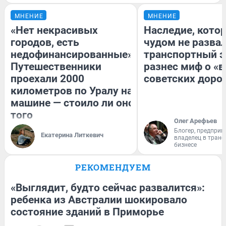
МНЕНИЕ
МНЕНИЕ
«Нет некрасивых
Наследие, кото
городов, есть
чудом не разва
недофинансированные».
транспортный э
Путешественники
разнес миф о «
проехали 2000
советских доро
километров по Уралу на
машине — стоило ли оно
того
Олег Арефьев
Блогер, предприн
Екатерина Литкевич
владелец в тран
бизнесе
РЕКОМЕНДУЕМ
«Выглядит, будто сейчас развалится»:
ребенка из Австралии шокировало
состояние зданий в Приморье