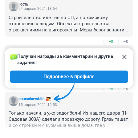
Гость
24 апреля 2021, 13:54
Строительство идет не по СП, а по хамскому 
отношению к людям. Объекты строительства 
ограждениями не выгорожены. Меры безопасности 
не соблюдаются. Сроки строительства 3 года. Это 
+0
–0
враньё. Будут строить 5 - 7 лет. На обращение в 
Министерство строительства навести порядок на 
Гость
строительных объектах получаем одни отписки.
16 апреля 2021, 09:31
Получай награды за комментарии и другие 
задания!
нито расширять дублер до 4 полос не собирается. да 
там и нет для этого места. уже кое-где начали 
Подробнее в профиле
готовиться под укладку асфальта. полосы ДВЕ
+0
–0
ser.markovskikh
15 апреля 2021, 19:53
Только начали, а уже задолбали! Из нашего двора (Н-
Садовая 303А) сделали проезжую дорогу. Грязь тащат 
и со стройки и с курмыша выше дома, где у 
Минтранса оказывается нарисована дорога. И этот ад 
+0
–0
будет три года!!! Господа власть придержащие вы 