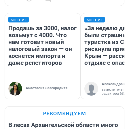
МНЕНИЕ
МНЕНИЕ
Продашь за 3000, налог
«За неделю две
возьмут с 4000. Что
были страшные
нам готовит новый
туристка из С
налоговый закон — он
рискнула приех
коснется импорта и
Крым — расска
даже репетиторов
отдыхе с опас
Александра Ис
Анастасия Завгородняя
заместитель гл
редактора 63.RU
РЕКОМЕНДУЕМ
В лесах Архангельской области много