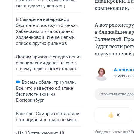
помогает“»: истории семей,
планировки. Вл
где в декрет ушел отец
компенсации, —
В Самаре на набережной
А вот реконстр
бесплатно покажут «Огонь» с
Хабенским и «На острие» с
в ближайшее вр
Ходченковой. И еще целый
Солнечной. Про
список других фильмов
будет вести рег
двухуровневой 
Людям приходят уведомления
о зачислении денег на счет:
почему верить этому опасно
Алексан
заместитель
Восемь сбили, три упали.
Все, что известно об атаке
беспилотников на
Строительство дор
Екатеринбург
В школы Самары поставляли
0
потенциально опасное мясо
Увидели опечатку? В
«На 18 отдыхающих 18