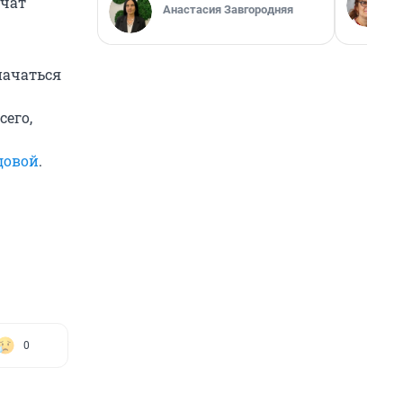
учат
Анастасия Завгородняя
начаться
сего,
довой
.
0