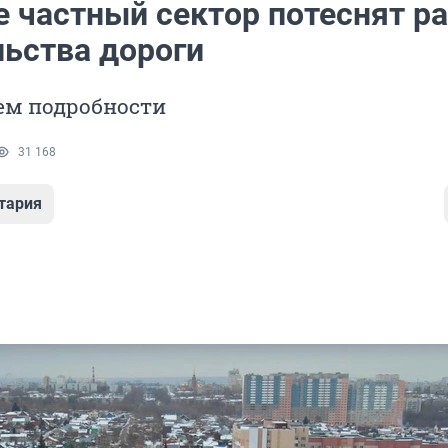
е частный сектор потеснят р
льства дороги
ем подробности
31 168
тария