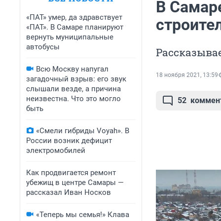
В Самар
«ПАТ» умер, да здравствует
строите
«ПАТ». В Самаре планируют
вернуть муниципальные
автобусы
Рассказыва
Всю Москву напугал
18 ноября 2021, 13:59
загадочный взрыв: его звук
слышали везде, а причина
неизвестна. Что это могло
52
коммен
быть
«Смели гибриды Voyah». В
России возник дефицит
электромобилей
Как продвигается ремонт
убежищ в центре Самары —
рассказал Иван Носков
«Теперь мы семья!» Клава