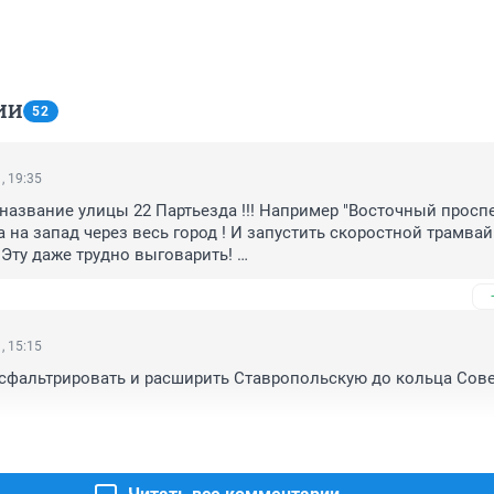
ИИ
52
, 19:35
азвание улицы 22 Партьезда !!! Например "Восточный проспект"
 на запад через весь город ! И запустить скоростной трамвай
Эту даже трудно выговарить! 

линят и обновят!!!И что особенного на этом съезде КПСС было
 23, 24, 25 съездов 🤯🤯😱??
, 15:15
сфальтрировать и расширить Ставропольскую до кольца Сове