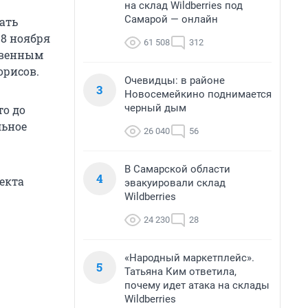
на склад Wildberries под
Самарой — онлайн
ать
18 ноября
61 508
312
твенным
орисов.
Очевидцы: в районе
3
Новосемейкино поднимается
черный дым
то до
льное
26 040
56
В Самарской области
4
екта
эвакуировали склад
Wildberries
24 230
28
«Народный маркетплейс».
5
Татьяна Ким ответила,
почему идет атака на склады
Wildberries