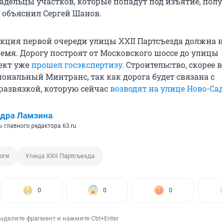
адельцы участков, которые попадут под изъятие, пол
 объяснил Сергей Шанов.
укция первой очереди улицы XXII Партсъезда должна 
емя. Дорогу построят от Московского шоссе до улицы
ект уже
прошел госэкспертизу
. Строительство, скорее в
иональный Минтранс, так как дорога будет связана с
развязкой, которую сейчас
возводят на улице Ново-Са
дра Ламзина
 главного редактора 63.ru
оги
Улица XXII Партсъезда
0
0
0
ыделите фрагмент и нажмите Ctrl+Enter