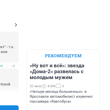
 - т.к. 
 или 
РЕКОМЕНДУЕМ
?? 
«Ну вот и всё»: звезда
+0
–3
«Дома-2» развелась с
молодым мужем
тской 
22 часа
8 054
3
«Четыре месяца больничных»: в
Ярославле автомобилист изувечил
+2
–0
пассажира «Яавтобуса»