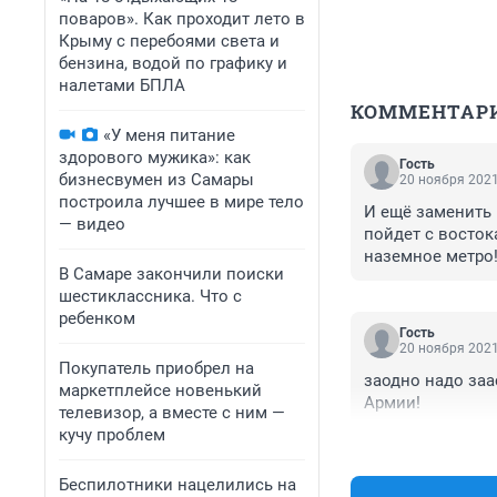
поваров». Как проходит лето в
Крыму с перебоями света и
бензина, водой по графику и
налетами БПЛА
КОММЕНТАР
«У меня питание
здорового мужика»: как
Гость
бизнесвумен из Самары
20 ноября 2021
построила лучшее в мире тело
И ещё заменить н
— видео
пойдет с востока
наземное метро!
В Самаре закончили поиски
Тем более ее уд
шестиклассника. Что с
Почему нет улицы
ребенком
Гость
20 ноября 2021
Покупатель приобрел на
заодно надо заа
маркетплейсе новенький
Армии!
телевизор, а вместе с ним —
кучу проблем
Беспилотники нацелились на