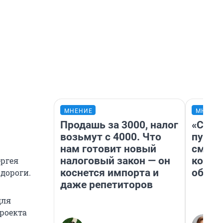
МНЕНИЕ
МНЕНИ
Продашь за 3000, налог
«Спут
возьмут с 4000. Что
пургу»
нам готовит новый
смерт
налоговый закон — он
котор
ергея
коснется импорта и
обнар
дороги.
даже репетиторов
для
проекта