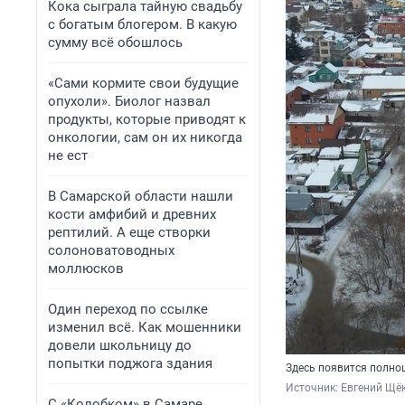
Кока сыграла тайную свадьбу
с богатым блогером. В какую
сумму всё обошлось
«Сами кормите свои будущие
опухоли». Биолог назвал
продукты, которые приводят к
онкологии, сам он их никогда
не ест
В Самарской области нашли
кости амфибий и древних
рептилий. А еще створки
солоноватоводных
моллюсков
Один переход по ссылке
изменил всё. Как мошенники
довели школьницу до
попытки поджога здания
Здесь появится полно
Источник: 
Евгений Щёк
С «Колобком» в Самаре