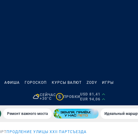
АФИША
ГОРОСКОП
КУРСЫ ВАЛЮТ
ZODY
ИГРЫ
USD 81,41
СЕЙЧАС
5
ПРОБКИ
+30°C
EUR 94,06
Ремонт важного моста
Идеальный маршру
ОРТ
ПРОДЛЕНИЕ УЛИЦЫ XXII ПАРТСЪЕЗДА