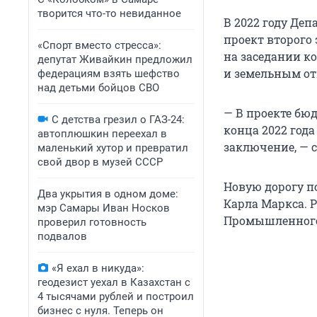
творится что-то невиданное
В 2022 году Де
проект второго 
«Спорт вместо стресса»:
на заседании к
депутат Живайкин предложил
и земельным от
федерациям взять шефство
над детьми бойцов СВО
— В проекте бю
С детства грезил о ГАЗ-24:
конца 2022 года
автоплюшкин переехал в
заключение, — 
маленький хутор и превратил
свой двор в музей СССР
Новую дорогу п
Два укрытия в одном доме:
Карла Маркса. Р
мэр Самары Иван Носков
Промышленного 
проверил готовность
подвалов
«Я ехал в никуда»:
геодезист уехал в Казахстан с
4 тысячами рублей и построил
бизнес с нуля. Теперь он