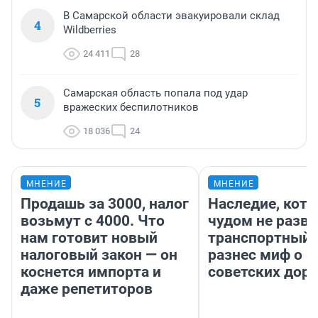
В Самарской области эвакуировали склад
4
Wildberries
24 411
28
Самарская область попала под удар
5
вражеских беспилотников
18 036
24
МНЕНИЕ
МНЕНИЕ
Продашь за 3000, налог
Наследие, кото
возьмут с 4000. Что
чудом не разва
нам готовит новый
транспортный 
налоговый закон — он
разнес миф о 
коснется импорта и
советских доро
даже репетиторов