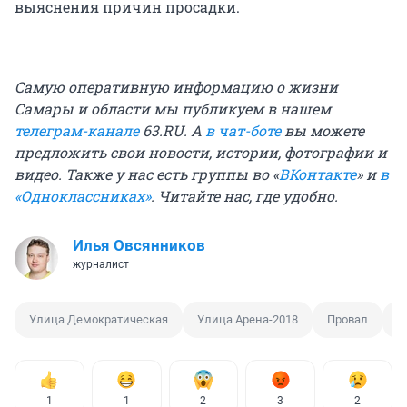
выяснения причин просадки.
Самую оперативную информацию о жизни
Самары и области мы публикуем в нашем
телеграм-канале
63.RU. А
в чат-боте
вы можете
предложить свои новости, истории, фотографии и
видео. Также у нас есть группы во «
ВКонтакте
» и
в
«Одноклассниках»
. Читайте нас, где удобно.
Илья Овсянников
журналист
Улица Демократическая
Улица Арена-2018
Провал
П
1
1
2
3
2