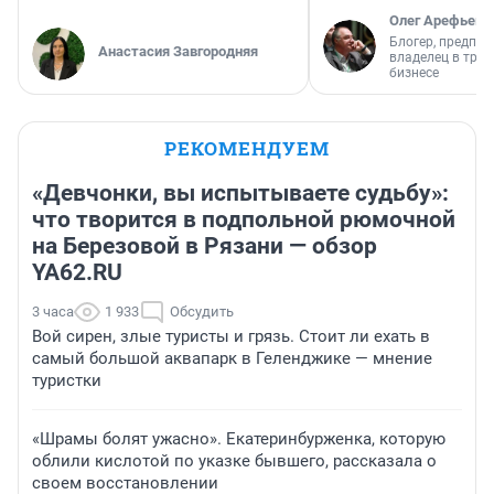
Олег Арефьев
Блогер, предпри
Анастасия Завгородняя
владелец в тра
бизнесе
РЕКОМЕНДУЕМ
«Девчонки, вы испытываете судьбу»:
что творится в подпольной рюмочной
на Березовой в Рязани — обзор
YA62.RU
3 часа
1 933
Обсудить
Вой сирен, злые туристы и грязь. Стоит ли ехать в
самый большой аквапарк в Геленджике — мнение
туристки
«Шрамы болят ужасно». Екатеринбурженка, которую
облили кислотой по указке бывшего, рассказала о
своем восстановлении