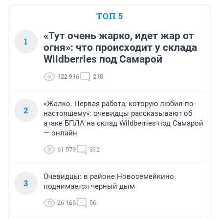
ТОП 5
«Тут очень жарко, идет жар от
1
огня»: что происходит у склада
Wildberries под Самарой
122 916
210
«Жалко. Первая работа, которую любил по-
2
настоящему»: очевидцы рассказывают об
атаке БПЛА на склад Wildberries под Самарой
— онлайн
61 979
312
Очевидцы: в районе Новосемейкино
3
поднимается черный дым
26 166
56