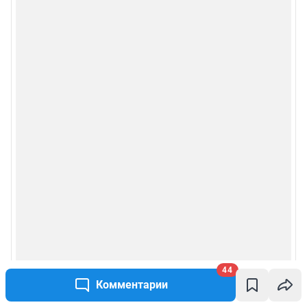
Сообщить новость
Рубрики
Реклама на сайте
Прайс-лист
О компании
Наши награды
Наши вакансии
Техподдержка
44
Комментарии
Предвыборная агитация