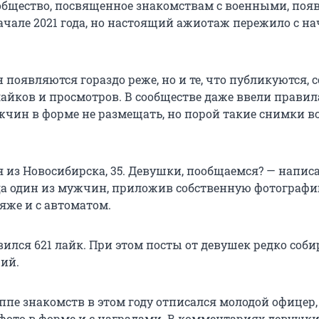
общество, посвященное знакомствам с военными, появ
начале 2021 года, но настоящий ажиотаж пережило с н
появляются гораздо реже, но и те, что публикуются, 
лайков и просмотров. В сообществе даже ввели правил
чин в форме не размещать, но порой такие снимки вс
я из Новосибирска, 35. Девушки, пообщаемся? — напис
ода один из мужчин, приложив собственную фотографи
же и с автоматом.
вился 621 лайк. При этом посты от девушек редко соб
ций.
ппе знакомств в этом году отписался молодой офицер,
фото в форме и с наградами. В комментариях девушк