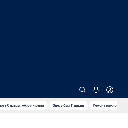
ерте Самары: обзор и цены
Здесь был Пушкин
Ремонт важного мос