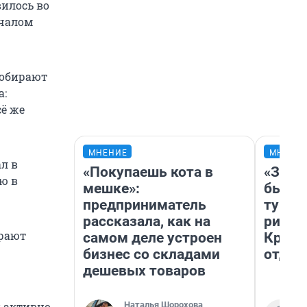
илось во
ачалом
собирают
а:
ё же
МНЕНИЕ
МНЕНИ
ал в
«Покупаешь кота в
«За н
ю в
мешке»:
были 
предприниматель
турис
рассказала, как на
рискн
ирают
самом деле устроен
Крым 
бизнес со складами
отдых
дешевых товаров
Наталья Шорохова
и активно