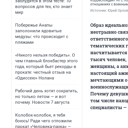
заблудятся в этом тесте: 10
Корреспондент НГС по
отношениях с военны
вопросов для тех, кто знает
Источник: 
Юрий Орлов
мир
Образ идеальн
Побережье Анапы
заполонили ядовитые
неотрывно связ
медузы: что происходит с
ответственного
пляжами
тематических г
насчитывается 
«Никого нельзя победить». О
тысяч человек,
чем главный блокбастер этого
женщины, а ан
года, который бьет рекорды в
прокате: честный отзыв на
настоящий ажио
«Одиссею» Нолана
мечтающими о з
военнослужащи
Рабочий день хотят сократить,
Почему девушки
но только летом — и вот
том числе нахо
почему. Новости 7 августа
специалисты — 
Колобок-колобок, я тебя
боюсь! Ради чего отложили
прокат «Человека-паука» —