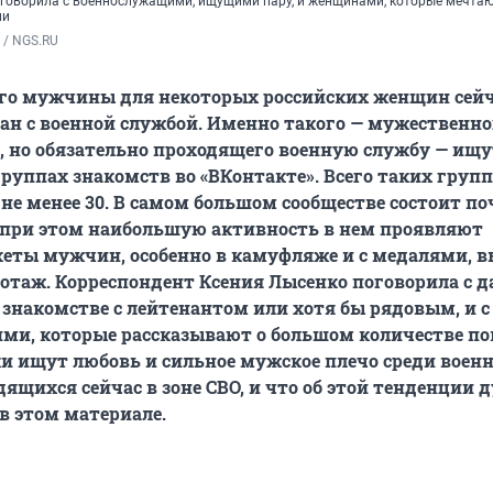
говорила с военнослужащими, ищущими пару, и женщинами, которые мечтаю
ми
 / NGS.RU
ого мужчины для некоторых российских женщин сей
ан с военной службой. Именно такого — мужественно
, но обязательно проходящего военную службу — ищу
руппах знакомств во «ВКонтакте». Всего таких групп
не менее 30. В самом большом сообществе состоит по
 при этом наибольшую активность в нем проявляют
кеты мужчин, особенно в камуфляже и с медалями, 
таж. Корреспондент Ксения Лысенко поговорила с 
накомстве с лейтенантом или хотя бы рядовым, и с
ми, которые рассказывают о большом количестве по
 ищут любовь и сильное мужское плечо среди военн
дящихся сейчас в зоне СВО, и что об этой тенденции
в этом материале.