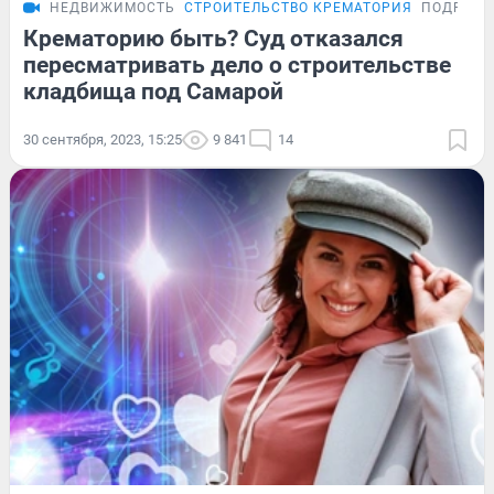
НЕДВИЖИМОСТЬ
СТРОИТЕЛЬСТВО КРЕМАТОРИЯ
ПОДРОБН
Крематорию быть? Суд отказался
пересматривать дело о строительстве
кладбища под Самарой
30 сентября, 2023, 15:25
9 841
14