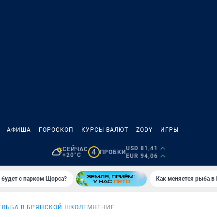
АФИША
ГОРОСКОП
КУРСЫ ВАЛЮТ
ZODY
ИГРЫ
USD 81,41
СЕЙЧАС
4
ПРОБКИ
+20°C
EUR 94,06
 будет с парком Щорса?
Как меняется рыба в 
ЕЛЬБА В БРЯНСКОЙ ШКОЛЕ
МНЕНИЕ