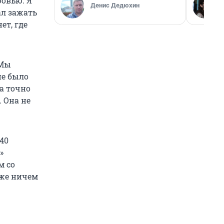
ровью. Я
Денис Дедюхин
ал зажать
ет, где
 Мы
не было
а точно
. Она не
40
»
м со
оже ничем