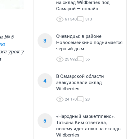
на склад Wildberries под
Самарой — онлайн
61 340
310
и № 5
Очевидцы: в районе
3
Новосемейкино поднимается
ую
черный дым
ил урок у
и
25 992
56
В Самарской области
4
эвакуировали склад
Wildberries
24 170
28
«Народный маркетплейс».
5
Татьяна Ким ответила,
почему идет атака на склады
Wildberries