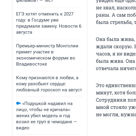
увидел еще одн
фильмов? — тест
не знал, наскол
ЕГЭ хотят отменить к 2027
раны. А сам поб
году: в Госдуме уже
была стрельба, 
придумали замену. Новости 6
августа
Она была жива,
Премьер‑министр Монголии
ждали скорую. Н
примет участие в
часов, я не вид
экономическом форуме во
была жива. Она 
Владивостоке
отвечала ничего
Кому признаются в любви, а
кому разобьют сердце:
Это единственны
любовный гороскоп на август
минут, хотя бо
Сотрудники пол
«Подушкой надавил на
мной стояло уж
лицо, чтобы не кричала»:
не могли, нужн
жених убил модель и год
возил ее труп в чемодане —
видео