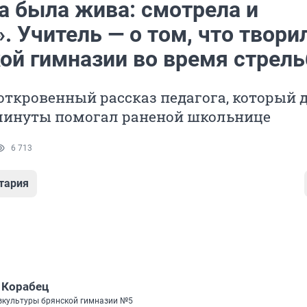
а была жива: смотрела и
 Учитель — о том, что твори
кой гимназии во время стрел
ткровенный рассказ педагога, который 
минуты помогал раненой школьнице
6 713
тария
 Корабец
зкультуры брянской гимназии №5