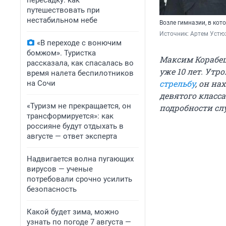
пересадку: как
путешествовать при
нестабильном небе
Возле гимназии, в ко
Источник: 
Артем Устю
«В переходе с вонючим
бомжом». Туристка
Максим Корабец
рассказала, как спасалась во
уже 10 лет. Утр
время налета беспилотников
стрельбу
, он на
на Сочи
девятого класс
«Туризм не прекращается, он
подробности сл
трансформируется»: как
россияне будут отдыхать в
августе — ответ эксперта
Надвигается волна пугающих
вирусов — ученые
потребовали срочно усилить
безопасность
Какой будет зима, можно
узнать по погоде 7 августа —