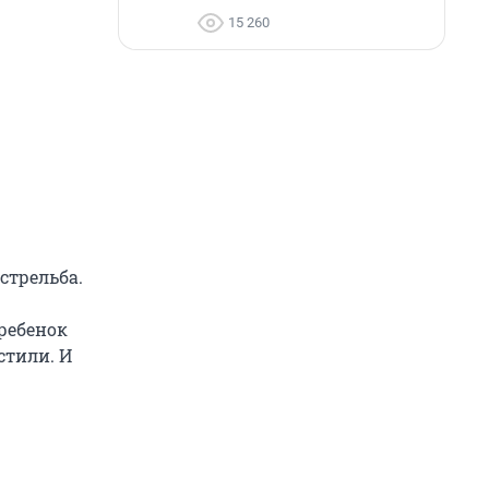
15 260
стрельба.
 ребенок
устили. И