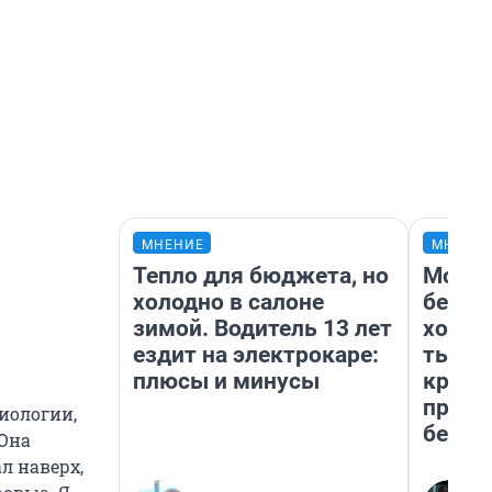
МНЕНИЕ
МНЕНИ
Тепло для бюджета, но
Мой б
холодно в салоне
береж
зимой. Водитель 13 лет
хотел
ездит на электрокаре:
тысяч
плюсы и минусы
креди
приех
иологии,
безоп
 Она
л наверх,