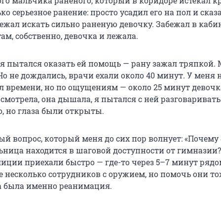
ого мальчика раненого, который в коридоре истекал к
ько серьезное ранение: просто усадил его на пол и сказ
ежал искать сильно раненую девочку. Забежал в кабин
там, собственно, девочка и лежала.
 я пытался оказать ей помощь — рану зажал тряпкой.
о не дождались, врачи ехали около 40 минут. У меня 
ел времени, но по ощущениям — около 25 минут девочк
смотрела, она дышала, я пытался с ней разговаривать
, но глаза были открыты.
й вопрос, который меня до сих пор волнует: «Почему 
льница находится в шаговой доступности от гимназии?
иции приехали быстро — где-то через 5–7 минут рядо
е несколько сотрудников с оружием, но помочь они т
а была именно реанимация.