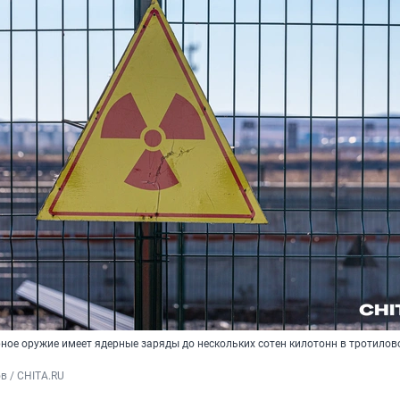
рное оружие имеет ядерные заряды до нескольких сотен килотонн в тротило
в / CHITA.RU