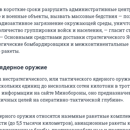
 в короткие сроки разрушить административные цент
 военные объекты, вызвать массовые бедствия — п
адиоактивное загрязнение окружающей среды, унич
оличество группировки войск и населения, — гласит с
— Основными средствами доставки стратегического Я
тегические бомбардировщики и межконтинентальные
 ракеты.
 ядерное оружие
 нестратегического, или тактического ядерного ору
скольких единиц до нескольких сотен килотонн в тро
о информации на сайте Минобороны, оно предназначе
ичных целей на оперативно-тактической глубине».
дерного оружия относятся наземные ракетные компле
сти (до 5,5 тысячи километров), авиационные ракеты 
, авиационные бомбы, противокорабельные и против