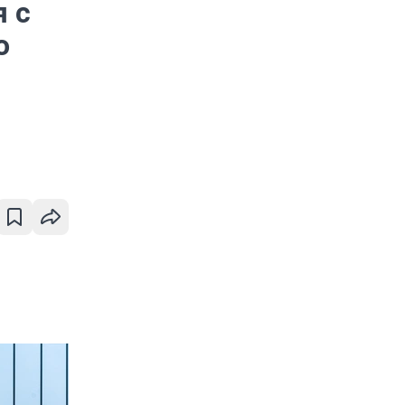
я с
о