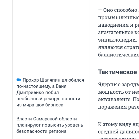
— Оно способно
промышленные и
наводнения и р
значительное к
энциклопедии. 
являются стра
баллистические
Тактическое
Прохор Шаляпин влюбился
Ядерные заряды
по-настоящему, а Ваня
мощность от не
Дмитриенко побил
необычный рекорд: новости
эквиваленте. П
из мира шоу-бизнеса
поражения разл
Власти Самарской области
К этому виду я
планируют повысить уровень
средней дально
безопасности региона
«воздух-земля»