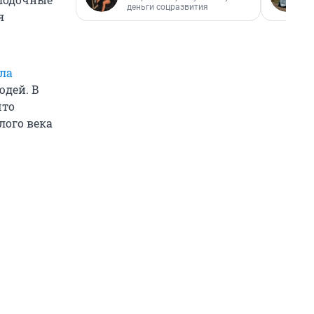
деньги соцразвития
я
ла
юдей. В
что
лого века