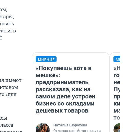
ры,
ожары,
тожить
татья в
О
МНЕНИЕ
МНЕНИ
«Покупаешь кота в
«Нет 
мешке»:
городо
жия имеют
предприниматель
недоф
тиловом
рассказала, как на
Путеш
но «для
самом деле устроен
проех
бизнес со складами
килом
дешевых товаров
машин
того
ксы
класса
Наталья Шорохова
Открыла кофейную точку на
олодочные