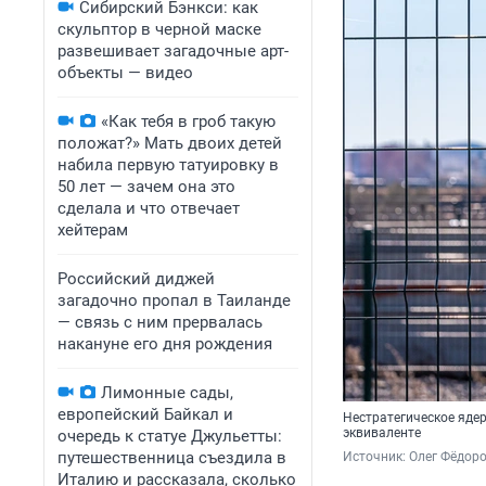
Сибирский Бэнкси: как
скульптор в черной маске
развешивает загадочные арт-
объекты — видео
«Как тебя в гроб такую
положат?» Мать двоих детей
набила первую татуировку в
50 лет — зачем она это
сделала и что отвечает
хейтерам
Российский диджей
загадочно пропал в Таиланде
— связь с ним прервалась
накануне его дня рождения
Лимонные сады,
европейский Байкал и
Нестратегическое яде
эквиваленте
очередь к статуе Джульетты:
путешественница съездила в
Источник: 
Олег Фёдоро
Италию и рассказала, сколько