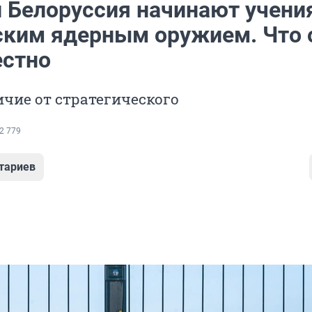
и Белоруссия начинают учени
ским ядерным оружием. Что 
естно
ичие от стратегического
2 779
тариев