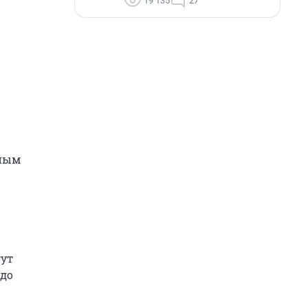
19 135
27
рным
гут
 до