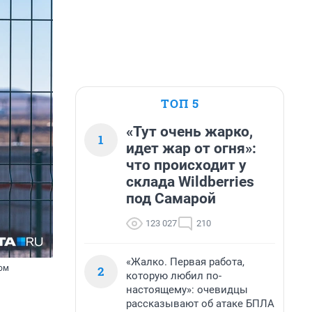
ТОП 5
«Тут очень жарко,
1
идет жар от огня»:
что происходит у
склада Wildberries
под Самарой
123 027
210
«Жалко. Первая работа,
2
вом
которую любил по-
настоящему»: очевидцы
рассказывают об атаке БПЛА