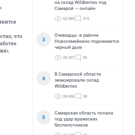
на склад Wildberries под
ь
Самарой — онлайн
62 069
312
инится
Очевидцы: в районе
стно, что
3
Новосемейкино поднимается
аботке
черный дым
ия».
26 207
56
В Самарской области
4
эвакуировали склад
Wildberries
24 436
28
Самарская область попала
5
под удар вражеских
беспилотников