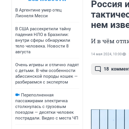
Россия 
В Аргентине умер отец
тактиче
Лионеля Месси
нем изв
В США рассекретили тайну
падения НЛО в Бразилии:
И в чём отл
внутри сферы обнаружили
тело человека. Новости 8
августа
14 мая 2024, 10:00
Очень игривы и отлично ладят
18
коммен
с детьми. В чём особенности
абиссинской породы кошек —
разбираемся с экспертом
Переполненная
пассажирами электричка
столкнулась с грузовым
поездом — десятки человек
пострадали. Видео с места ЧП