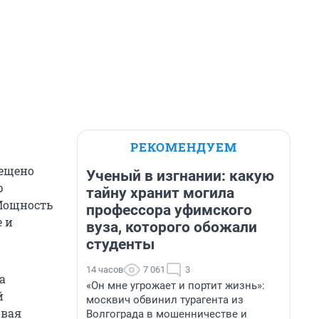
РЕКОМЕНДУЕМ
мещено
Ученый в изгнании: какую
р
тайну хранит могила
 Мощность
профессора уфимского
е и
вуза, которого обожали
студенты
14 часов
7 061
3
а
«Он мне угрожает и портит жизнь»:
й
москвич обвинил турагента из
овая
Волгограда в мошенничестве и