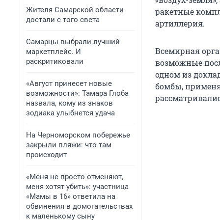
Жителя Самарской области
ракетные компл
достали с того света
артиллерия.
Самарцы выбрали лучший
Всемирная орг
маркетплейс. И
раскритиковали
возможные посл
одном из докла
«Август принесет новые
бомбы, применя
возможности»: Тамара Глоба
рассматривалис
назвала, кому из знаков
зодиака улыбнется удача
На Черноморском побережье
закрыли пляжи: что там
происходит
«Меня не просто отменяют,
меня хотят убить»: участница
«Мамы в 16» ответила на
обвинения в домогательствах
к маленькому сыну