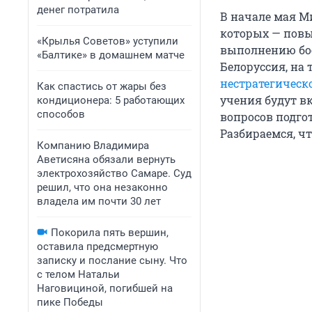
денег потратила
В начале мая 
которых — повы
«Крылья Советов» уступили
выполнению бое
«Балтике» в домашнем матче
Белоруссия, на 
нестратегическ
Как спастись от жары без
учения будут в
кондиционера: 5 работающих
способов
вопросов подго
Разбираемся, чт
Компанию Владимира
Аветисяна обязали вернуть
электрохозяйство Самаре. Суд
решил, что она незаконно
владела им почти 30 лет
Покорила пять вершин,
оставила предсмертную
записку и послание сыну. Что
с телом Натальи
Наговициной, погибшей на
пике Победы