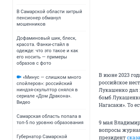
В Самарской области хитрый
пенсионер обманул
мошенников
Дофаминовый шик, блеск,
красота. Фанки-стайл в
одежде: что это такое и как
его носить — примеры
образов с фото
В июне 2023 год
«Минус — слишком много
российское нес
спойлеров»: российский
Лукашенко дал 
ниндзя-скульптор снялся в
сериале «Дом Дракона».
бомб Лукашенк
Видео
Нагасаки». То е
Самарская область попала в
9 мая Владимир
топ-5 по уровню образования
вопросы журнал
Губернатор Самарской
президент
сказ