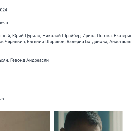
2024
асян
ный, Юрий Цурило, Николай Шрайбер, Ирина Пегова, Екатери
рь Черневич, Евгений Шириков, Валерия Богданова, Анастаси
сян, Гевонд Андреасян
vo