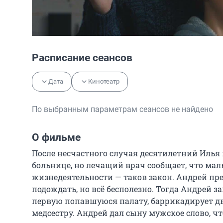
Расписание сеансов
Дата
Кинотеатр
По выбранным параметрам сеансов не найдено
О фильме
После несчастного случая десятилетний Илья в
больнице, но лечащий врач сообщает, что ма
жизнедеятельности — таков закон. Андрей пред
подождать, но всё бесполезно. Тогда Андрей з
первую попавшуюся палату, баррикадирует две
медсестру. Андрей дал сыну мужское слово, что