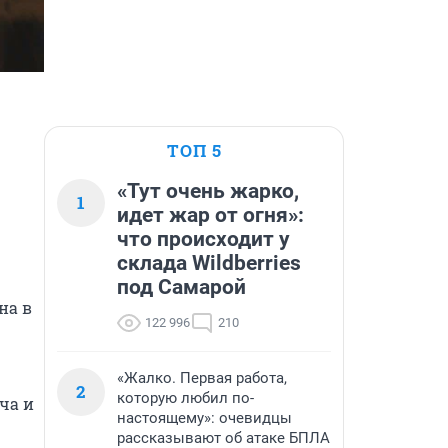
ТОП 5
«Тут очень жарко,
1
идет жар от огня»:
что происходит у
склада Wildberries
под Самарой
а в 
122 996
210
«Жалко. Первая работа,
2
которую любил по-
а и 
настоящему»: очевидцы
рассказывают об атаке БПЛА