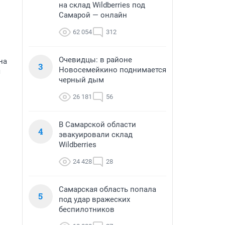
на склад Wildberries под
Самарой — онлайн
62 054
312
Очевидцы: в районе
на
3
Новосемейкино поднимается
я
черный дым
26 181
56
В Самарской области
4
эвакуировали склад
Wildberries
24 428
28
Самарская область попала
5
под удар вражеских
беспилотников