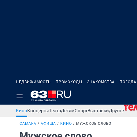
НЕДВИЖИМОСТЬ
ПРОМОКОДЫ
ЗНАКОМСТВА
ПОГОДА
Кино
Концерты
Театр
Детям
Спорт
Выставки
Другое
САМАРА
АФИША
КИНО
МУЖСКОЕ СЛОВО
Мужское слово