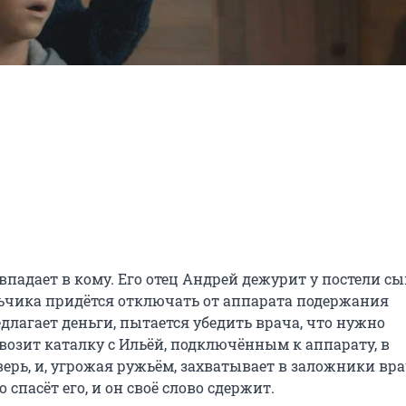
падает в кому. Его отец Андрей дежурит у постели сын
льчика придётся отключать от аппарата подержания 
лагает деньги, пытается убедить врача, что нужно 
авозит каталку с Ильёй, подключённым к аппарату, в 
рь, и, угрожая ружьём, захватывает в заложники врач
 спасёт его, и он своё слово сдержит.