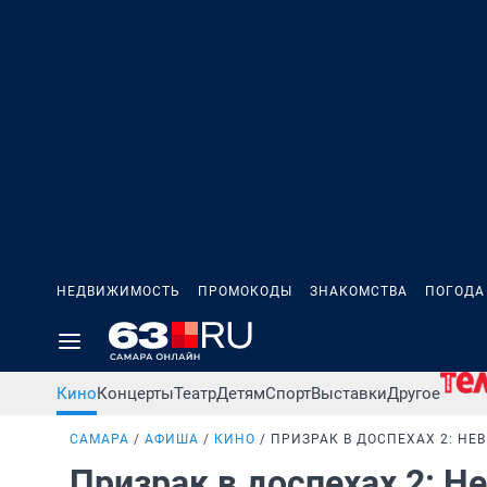
НЕДВИЖИМОСТЬ
ПРОМОКОДЫ
ЗНАКОМСТВА
ПОГОДА
Кино
Концерты
Театр
Детям
Спорт
Выставки
Другое
САМАРА
АФИША
КИНО
ПРИЗРАК В ДОСПЕХАХ 2: НЕ
Призрак в доспехах 2: Н