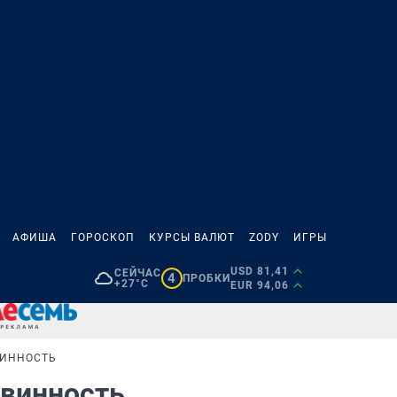
АФИША
ГОРОСКОП
КУРСЫ ВАЛЮТ
ZODY
ИГРЫ
USD 81,41
СЕЙЧАС
4
ПРОБКИ
+27°C
EUR 94,06
ВИННОСТЬ
евинность