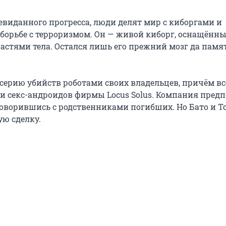
невиданного прогресса, люди делят мир с киборгами и 
 борьбе с терроризмом. Он — живой киборг, оснащённы
стями тела. Остался лишь его прежний мозг да память
 серию убийств роботами своих владельцев, причём все
и секс-андроидов фирмы Locus Solus. Компания предп
говорившись с родственниками погибших. Но Бато и То
ую сделку.