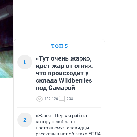
ТОП 5
«Тут очень жарко,
1
идет жар от огня»:
что происходит у
склада Wildberries
под Самарой
122 120
208
«Жалко. Первая работа,
2
которую любил по-
настоящему»: очевидцы
рассказывают об атаке БПЛА