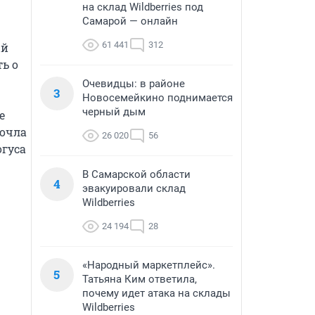
на склад Wildberries под
Самарой — онлайн
61 441
312
й 
 о 
Очевидцы: в районе
3
Новосемейкино поднимается
черный дым
 
очла 
26 020
56
гуса 
В Самарской области
4
эвакуировали склад
Wildberries
24 194
28
«Народный маркетплейс».
5
Татьяна Ким ответила,
почему идет атака на склады
Wildberries