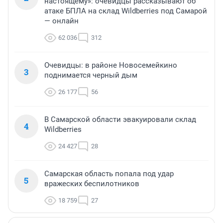
настоящему»: очевидцы рассказывают об
атаке БПЛА на склад Wildberries под Самарой
— онлайн
62 036
312
Очевидцы: в районе Новосемейкино
3
поднимается черный дым
26 177
56
В Самарской области эвакуировали склад
4
Wildberries
24 427
28
Самарская область попала под удар
5
вражеских беспилотников
18 759
27