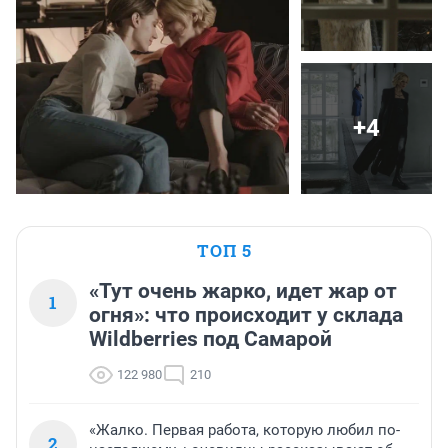
+4
ТОП 5
«Тут очень жарко, идет жар от
1
огня»: что происходит у склада
Wildberries под Самарой
122 980
210
«Жалко. Первая работа, которую любил по-
2