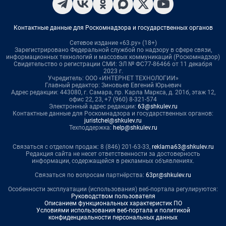
Контактные данные для Роскомнадзора и государственных органов
Сетевое издание «63.ру» (18+)
Зарегистрировано Федеральной службой по надзору в сфере связи,
информационных технологий и массовых коммуникаций (Роскомнадзор)
Свидетельство о регистрации СМИ: ЭЛ № ФС77-86466 от 11 декабря
2023 г.
Учредитель: ООО «ИНТЕРНЕТ ТЕХНОЛОГИИ»
Главный редактор: Зиновьев Евгений Юрьевич
Адрес редакции: 443080, г. Самара, пр. Карла Маркса, д. 201б, этаж 12,
офис 22, 23, +7 (960) 8-321-574
Электронный адрес редакции:
63@shkulev.ru
Контактные данные для Роскомнадзора и государственных органов:
juristchel@shkulev.ru
Техподдержка:
help@shkulev.ru
Связаться с отделом продаж: 8 (846) 201-63-33,
reklama63@shkulev.ru
Редакция сайта не несет ответственности за достоверность
информации, содержащейся в рекламных объявлениях.
Связаться по вопросам партнёрства:
63pr@shkulev.ru
Особенности эксплуатации (использования) веб-портала регулируются:
Руководством пользователя
Описанием функциональных характеристик ПО
Условиями использования веб-портала и политикой
конфиденциальности персональных данных