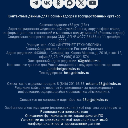
Контактные данные для Роскомнадзора и государственных органов
Сетевое издание «63.ру» (18+)
Зарегистрировано Федеральной службой по надзору в сфере связи,
информационных технологий и массовых коммуникаций (Роскомнадзор)
Свидетельство о регистрации СМИ: ЭЛ № ФС77-86466 от 11 декабря
2023 г.
Учредитель: ООО «ИНТЕРНЕТ ТЕХНОЛОГИИ»
Главный редактор: Зиновьев Евгений Юрьевич
Адрес редакции: 443080, г. Самара, пр. Карла Маркса, д. 201б, этаж 12,
офис 22, 23, +7 (960) 8-321-574
Электронный адрес редакции:
63@shkulev.ru
Контактные данные для Роскомнадзора и государственных органов:
juristchel@shkulev.ru
Техподдержка:
help@shkulev.ru
Связаться с отделом продаж: 8 (846) 201-63-33,
reklama63@shkulev.ru
Редакция сайта не несет ответственности за достоверность
информации, содержащейся в рекламных объявлениях.
Связаться по вопросам партнёрства:
63pr@shkulev.ru
Особенности эксплуатации (использования) веб-портала регулируются:
Руководством пользователя
Описанием функциональных характеристик ПО
Условиями использования веб-портала и политикой
конфиденциальности персональных данных