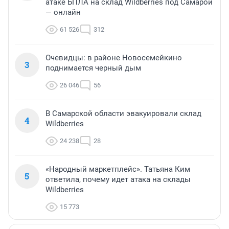
атаке БПЛА на склад Wildberries под Самарой
— онлайн
61 526
312
Очевидцы: в районе Новосемейкино
3
поднимается черный дым
26 046
56
В Самарской области эвакуировали склад
4
Wildberries
24 238
28
«Народный маркетплейс». Татьяна Ким
5
ответила, почему идет атака на склады
Wildberries
15 773