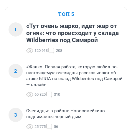
ТОП 5
«Тут очень жарко, идет жар от
1
огня»: что происходит у склада
Wildberries под Самарой
120 913
208
«Жалко. Первая работа, которую любил по-
2
настоящему»: очевидцы рассказывают об
атаке БПЛА на склад Wildberries под Самарой
— онлайн
60 820
310
Очевидцы: в районе Новосемейкино
3
поднимается черный дым
25 775
56