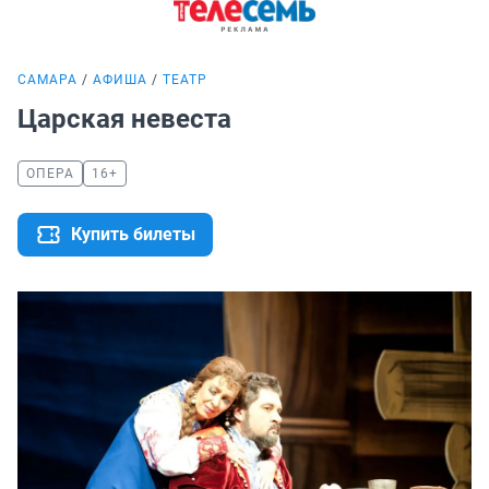
САМАРА
АФИША
ТЕАТР
Царская невеста
ОПЕРА
16+
Купить билеты