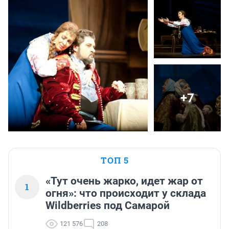
+7
ТОП 5
«Тут очень жарко, идет жар от
1
огня»: что происходит у склада
Wildberries под Самарой
121 576
208