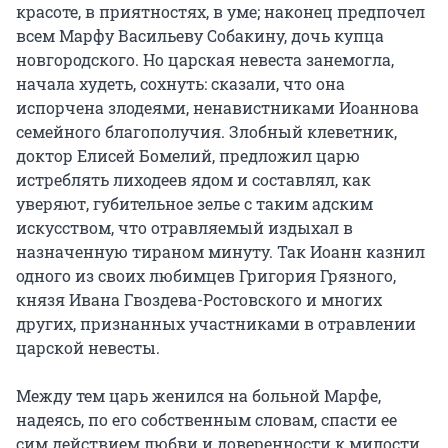
красоте, в приятностях, в уме; наконец предпочел 
всем Марфу Васильеву Собакину, дочь купца 
новгородского. Но царская невеста занемогла, 
начала худеть, сохнуть: сказали, что она 
испорчена злодеями, ненавистниками Иоаннова 
семейного благополучия. Злобный клеветник, 
доктор Елисей Бомелий, предложил царю 
истреблять лиходеев ядом и составлял, как 
уверяют, губительное зелье с таким адским 
искусством, что отравляемый издыхал в 
назначенную тираном минуту. Так Иоанн казнил 
одного из своих любимцев Григория Грязного, 
князя Ивана Гвоздева-Ростовского и многих 
других, признанных участниками в отравлении 
царской невесты.

Между тем царь женился на больной Марфе, 
надеясь, по eгo собственным словам, спасти ее 
сим действием любви и доверенности к милости 