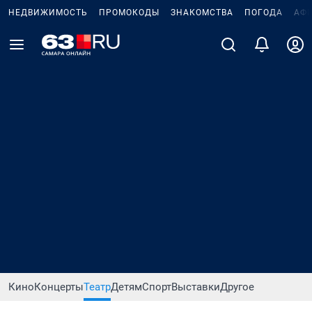
НЕДВИЖИМОСТЬ
ПРОМОКОДЫ
ЗНАКОМСТВА
ПОГОДА
АФ
Кино
Концерты
Театр
Детям
Спорт
Выставки
Другое