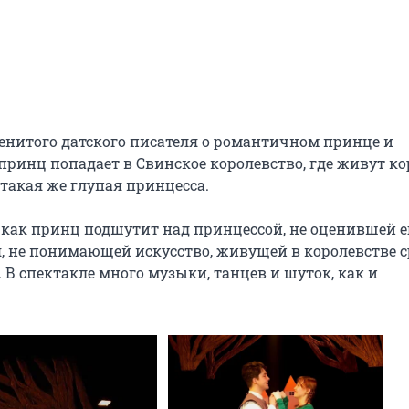
менитого датского писателя о романтичном принце и 
принц попадает в Свинское королевство, где живут кор
такая же глупая принцесса.

как принц подшутит над принцессой, не оценившей ег
, не понимающей искусство, живущей в королевстве с
 В спектакле много музыки, танцев и шуток, как и 