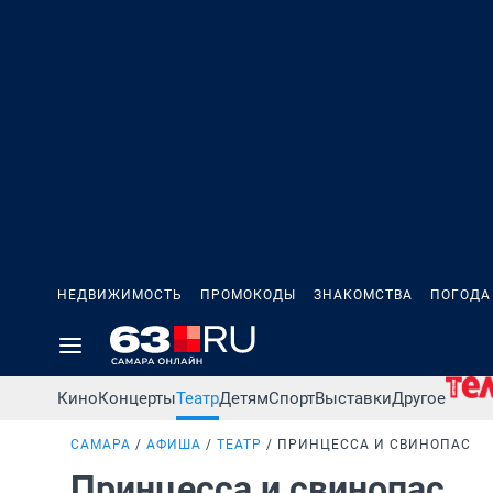
НЕДВИЖИМОСТЬ
ПРОМОКОДЫ
ЗНАКОМСТВА
ПОГОДА
Кино
Концерты
Театр
Детям
Спорт
Выставки
Другое
САМАРА
АФИША
ТЕАТР
ПРИНЦЕССА И СВИНОПАС
Принцесса и свинопас