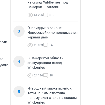
на склад Wildberries под
Самарой — онлайн
61 226
310
Очевидцы: в районе
3
Новосемейкино поднимается
черный дым
оль 
25 963
56
В Самарской области
о 
4
эвакуировали склад
реди 
Wildberries
24 136
28
«Народный маркетплейс».
5
Татьяна Ким ответила,
почему идет атака на склады
Wildberries