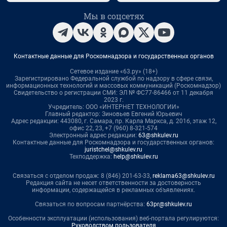
Мы в соцсетях
Контактные данные для Роскомнадзора и государственных органов
Сетевое издание «63.ру» (18+)
Зарегистрировано Федеральной службой по надзору в сфере связи,
информационных технологий и массовых коммуникаций (Роскомнадзор)
Свидетельство о регистрации СМИ: ЭЛ № ФС77-86466 от 11 декабря
2023 г.
Учредитель: ООО «ИНТЕРНЕТ ТЕХНОЛОГИИ»
Главный редактор: Зиновьев Евгений Юрьевич
Адрес редакции: 443080, г. Самара, пр. Карла Маркса, д. 201б, этаж 12,
офис 22, 23, +7 (960) 8-321-574
Электронный адрес редакции:
63@shkulev.ru
Контактные данные для Роскомнадзора и государственных органов:
juristchel@shkulev.ru
Техподдержка:
help@shkulev.ru
Связаться с отделом продаж: 8 (846) 201-63-33,
reklama63@shkulev.ru
Редакция сайта не несет ответственности за достоверность
информации, содержащейся в рекламных объявлениях.
Связаться по вопросам партнёрства:
63pr@shkulev.ru
Особенности эксплуатации (использования) веб-портала регулируются:
Руководством пользователя