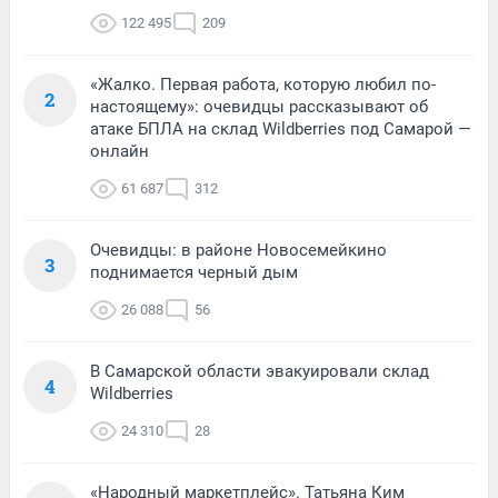
122 495
209
«Жалко. Первая работа, которую любил по-
2
настоящему»: очевидцы рассказывают об
атаке БПЛА на склад Wildberries под Самарой —
онлайн
61 687
312
Очевидцы: в районе Новосемейкино
3
поднимается черный дым
26 088
56
В Самарской области эвакуировали склад
4
Wildberries
24 310
28
«Народный маркетплейс». Татьяна Ким