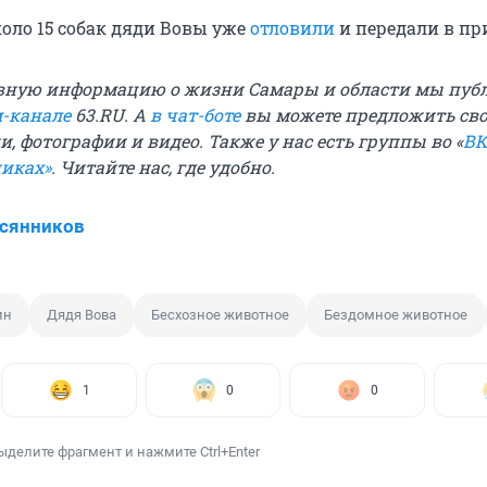
коло 15 собак дяди Вовы уже
отловили
и передали в пр
вную информацию о жизни Самары и области мы пуб
м-канале
63.RU.
А
в чат-боте
вы можете предложить св
и, фотографии и видео. Также у нас есть группы
во «
ВК
никах»
. Читайте нас, где удобно.
всянников
ин
Дядя Вова
Бесхозное животное
Бездомное животное
1
0
0
ыделите фрагмент и нажмите Ctrl+Enter