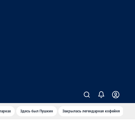
парках
Здесь был Пушкин
Закрылась легендарная кофейня
Ка