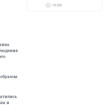
15 253
чина
блюдения
это
 образом.
ратились
бак и