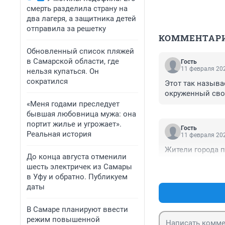
смерть разделила страну на
два лагеря, а защитника детей
отправила за решетку
КОММЕНТАР
Обновленный список пляжей
в Самарской области, где
Гость
11 февраля 202
нельзя купаться. Он
сократился
Этот так называ
окруженный свор
«Меня годами преследует
бывшая любовница мужа: она
портит жилье и угрожает».
Гость
Реальная история
11 февраля 202
Жители города п
До конца августа отменили
шесть электричек из Самары
в Уфу и обратно. Публикуем
даты
В Самаре планируют ввести
режим повышенной