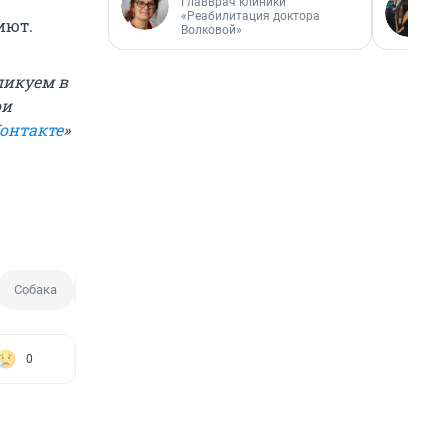
Главврач клиники
«Реабилитация доктора
иют.
Волковой»
ликуем в
ои
онтакте
»
Собака
Собака без намордника
0