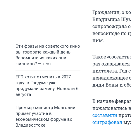
Гражданин, о ко
Владимира Шум
сопровождала о
велосипеде по ц
ним.
Эти фразы из советского кино
вы говорите каждый день.
Такое «соседст
Вспомните из каких они
раз оказывался 
фильмов? — тест
пистолета. Год 
ЕГЭ хотят отменить к 2027
ненадлежащее 
году: в Госдуме уже
дяди Вовы и обо
придумали замену. Новости 6
августа
В начале февра
Премьер‑министр Монголии
пожаловались в
примет участие в
составили
прото
экономическом форуме во
оштрафовал
муж
Владивостоке