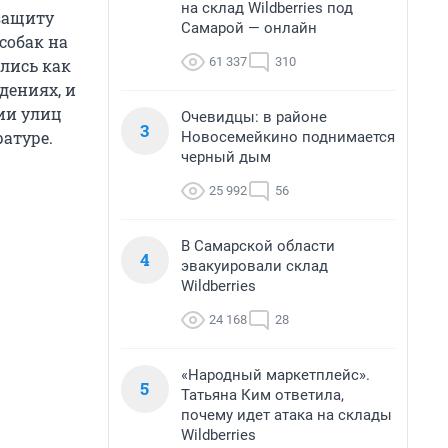
на склад Wildberries под
защиту
Самарой — онлайн
собак на
61 337
310
лись как
дениях, и
ии улиц
Очевидцы: в районе
3
атуре.
Новосемейкино поднимается
черный дым
25 992
56
В Самарской области
4
эвакуировали склад
Wildberries
24 168
28
«Народный маркетплейс».
5
Татьяна Ким ответила,
почему идет атака на склады
Wildberries