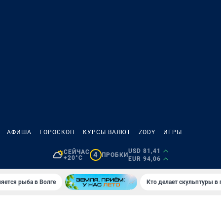
АФИША
ГОРОСКОП
КУРСЫ ВАЛЮТ
ZODY
ИГРЫ
USD 81,41
СЕЙЧАС
4
ПРОБКИ
+20°C
EUR 94,06
яется рыба в Волге
Кто делает скульптуры в 