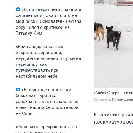
«Если сверху летит ракета и
сжигает мой товар, то это не
мой риск». Основатель Levrana
обрушился с критикой на
Татьяну Ким
«Рейс задерживается».
Закрытые аэропорты,
неудобные ночевки и сутки на
пересадку: как
путешествовать при
нестабильном небе
«В переходе с вонючим
«Собачий король» и ег
бомжом». Туристка
Источник: 
Роман Дани
рассказала, как спасалась во
время налета беспилотников
на Сочи
К зачистке ули
прокуратура ре
«Туризм не прекращается, он
трансформируется»: как