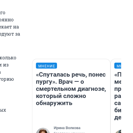
его
оянно
екает на
едуют за
сколько
и из
МНЕНИЕ
МНЕНИ
а
«Спуталась речь, понес
«Поку
торию
пургу». Врач — о
мешке
смертельном диагнозе,
предп
который сложно
расска
обнаружить
самом
бизне
ных
дешев
Ирина Волкова