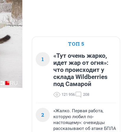
ТОП 5
«Тут очень жарко,
1
идет жар от огня»:
что происходит у
склада Wildberries
под Самарой
121 956
208
«Жалко. Первая работа,
2
которую любил по-
настоящему»: очевидцы
рассказывают об атаке БПЛА