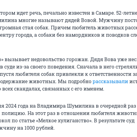
тором идет речь, печально известен в Самаре. 52-летн
илина многие называют дядей Вовой. Мужчину пост
громная стая собак. Причем любитель животных расс
ентру города, а собаки без намордников и поводков сл
во» вызывает недовольство горожан. Дядя Вова уже не
в суде из-за своего поведения. Сначала в него стрелял
спустя любителя собак привлекли к ответственности з
содержание животных. Мы подробно
рассказывали
ис
 всех скандалах, связанных с его именем.
ля 2024 года на Владимира Шумилина в очередной раз
 полицию. На этот раз в отношении любителя живот
кол по статье «Мелкое хулиганство». В результате суд
чину на 1000 рублей.