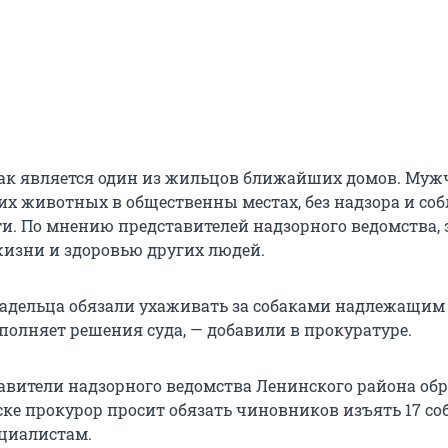
ак является один из жильцов ближайших домов. Муж
их животных в общественны местах, без надзора и со
ти. По мнению представителей надзорного ведомства, 
 жизни и здоровью других людей.
владельца обязали ухаживать за собаками надлежащим
полняет решения суда, — добавили в прокуратуре.
авители надзорного ведомства Ленинского района об
иске прокурор просит обязать чиновников изъять 17 со
ециалистам.