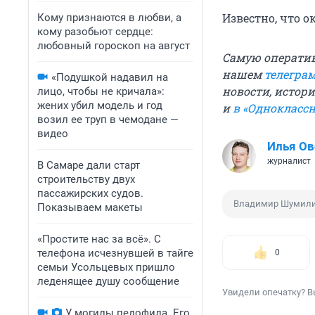
Известно, что о
Кому признаются в любви, а
кому разобьют сердце:
любовный гороскоп на август
Самую операти
нашем
телегра
«Подушкой надавил на
новости, истори
лицо, чтобы не кричала»:
жених убил модель и год
и
в «Однокласс
возил ее труп в чемодане —
видео
Илья О
журналист
В Самаре дали старт
строительству двух
пассажирских судов.
Владимир Шумил
Показываем макеты
«Простите нас за всё». С
телефона исчезнувшей в тайге
0
семьи Усольцевых пришло
леденящее душу сообщение
Увидели опечатку? В
У могилы педофила. Его