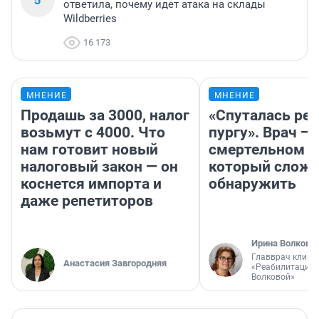
ответила, почему идет атака на склады
Wildberries
16 173
МНЕНИЕ
МНЕНИЕ
Продашь за 3000, налог
«Спуталась реч
возьмут с 4000. Что
пургу». Врач — 
нам готовит новый
смертельном д
налоговый закон — он
который слож
коснется импорта и
обнаружить
даже репетиторов
Ирина Волкова
Главврач клини
Анастасия Завгородняя
«Реабилитация 
Волковой»