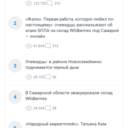
122 725
210
«Жалко. Первая работа, которую любил по-
2
настоящему»: очевидцы рассказывают об
атаке БПЛА на склад Wildberries под Самарой
— онлайн
61 834
312
Очевидцы: в районе Новосемейкино
3
поднимается черный дым
26 125
56
В Самарской области эвакуировали склад
4
Wildberries
24 354
28
«Народный маркетплейс». Татьяна Ким
5