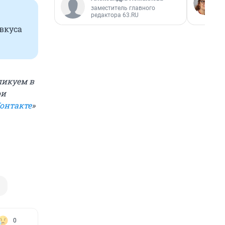
заместитель главного
редактора 63.RU
вкуса
ликуем в
ои
онтакте
»
0