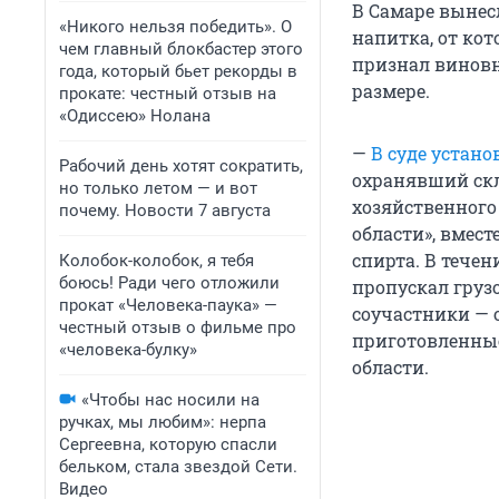
В Самаре вынес
«Никого нельзя победить». О
напитка, от кот
чем главный блокбастер этого
признал виновн
года, который бьет рекорды в
размере.
прокате: честный отзыв на
«Одиссею» Нолана
—
В суде устано
Рабочий день хотят сократить,
охранявший скл
но только летом — и вот
хозяйственного
почему. Новости 7 августа
области», вмес
спирта. В течен
Колобок-колобок, я тебя
боюсь! Ради чего отложили
пропускал груз
прокат «Человека-паука» —
соучастники — 
честный отзыв о фильме про
приготовленные
«человека-булку»
области.
«Чтобы нас носили на
ручках, мы любим»: нерпа
Сергеевна, которую спасли
бельком, стала звездой Сети.
Видео