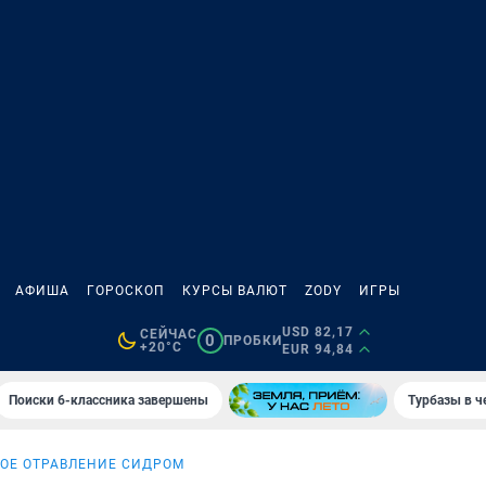
АФИША
ГОРОСКОП
КУРСЫ ВАЛЮТ
ZODY
ИГРЫ
USD 82,17
СЕЙЧАС
0
ПРОБКИ
+20°C
EUR 94,84
Поиски 6-классника завершены
Турбазы в ч
ОЕ ОТРАВЛЕНИЕ СИДРОМ