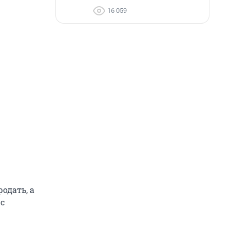
16 059
одать, а
 с