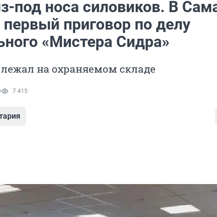
з-под носа силовиков. В Сам
 первый приговор по делу
ьного «Мистера Сидра»
 лежал на охраняемом складе
0
7 415
тария