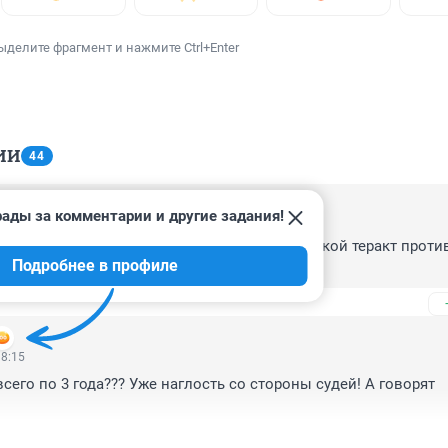
ыделите фрагмент и нажмите Ctrl+Enter
ИИ
44
рады за комментарии и другие задания!
 21:45
, осталось по 2.5 года, что то маловато за такой теракт проти
Подробнее в профиле
18:15
всего по 3 года??? Уже наглость со стороны судей! А говорят 