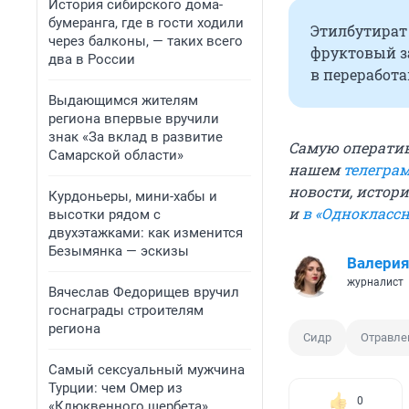
История сибирского дома-
бумеранга, где в гости ходили
Этилбутират
через балконы, — таких всего
фруктовый за
два в России
в переработ
Выдающимся жителям
региона впервые вручили
знак «За вклад в развитие
Самую операти
Самарской области»
нашем
телегра
новости, истори
Курдоньеры, мини-хабы и
и
в «Однокласс
высотки рядом с
двухэтажками: как изменится
Безымянка — эскизы
Валерия
журналист
Вячеслав Федорищев вручил
госнаграды строителям
региона
Сидр
Отравле
Самый сексуальный мужчина
Турции: чем Омер из
0
«Клюквенного щербета»