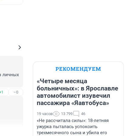
РЕКОМЕНДУЕМ
в личных 
«Четыре месяца
больничных»: в Ярославле
+1
–0
автомобилист изувечил
пассажира «Яавтобуса»
19 часов
13 799
46
«Не рассчитала силы»: 18-летняя
ужурка пыталась успокоить
трехмесячного сына и убила его
+1
–0