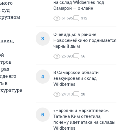
на склад Wildberries под
ьного
Самарой — онлайн
 суд
 крупном
61 695
312
Очевидцы: в районе
3
ёнкин,
Новосемейкино поднимается
черный дым
ой
26 093
56
итров
 раз
В Самарской области
где его
4
эвакуировали склад
ь в
Wildberries
окуратуре
24 313
28
«Народный маркетплейс».
5
Татьяна Ким ответила,
почему идет атака на склады
Wildberries