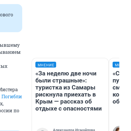
лового
 бывшему
быванием
ных
МНЕНИЕ
МНЕНИ
«За неделю две ночи
«Спут
были страшные»:
пургу»
туристка из Самары
смерт
Мистера
рискнула приехать в
котор
.
Погибли
Крым — рассказ об
обнар
х,
отдыхе с опасностями
оссии по
Александра Исмайлова