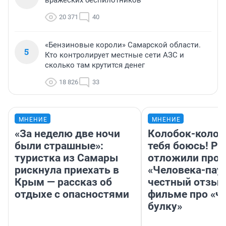
вражеских беспилотников
20 371
40
«Бензиновые короли» Самарской области.
5
Кто контролирует местные сети АЗС и
сколько там крутится денег
18 826
33
МНЕНИЕ
МНЕНИЕ
«За неделю две ночи
Колобок-колобо
были страшные»:
тебя боюсь! Ра
туристка из Самары
отложили прок
рискнула приехать в
«Человека-пау
Крым — рассказ об
честный отзыв
отдыхе с опасностями
фильме про «ч
булку»