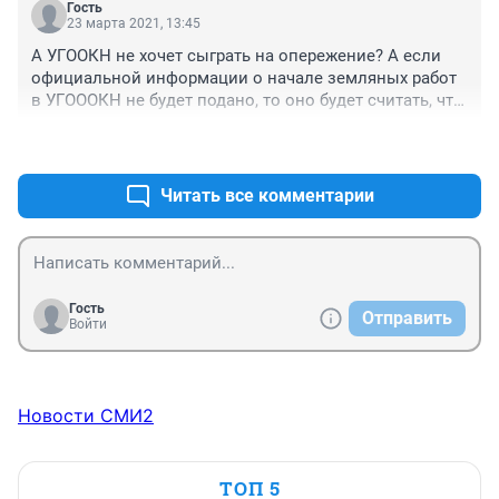
Гость
23 марта 2021, 13:45
А УГООКН не хочет сыграть на опережение? А если 
официальной информации о начале земляных работ 
в УГОООКН не будет подано, то оно будет считать, что 
никаких работ и не ведется (а там уже, глядишь, и 
+1
–0
исследовать-то будет нечего)? Понятно ведь, что 
собственнику совершенно невыгодно находить 
исторические памятники на своей территории, ЭТО 
Читать все комментарии
ОБЯЗАННОСТЬ ГОСУДАРСТВА - ВЫЯВЛЯТЬ ИХ И 
СОХРАНЯТЬ. 

Как же меня бесит это наше наплевательское 
отношение к собственной истории! О какой 
исторической памяти, великом прошлом можно 
Гость
Отправить
говорить, если на деле даже компетентные органы не 
Войти
хотят лишний раз пальцем пошевелить, чтобы это 
самое прошлое сохранить.
Новости СМИ2
ТОП 5