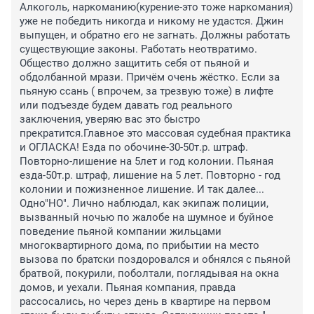
Алкоголь, наркоманию(курение-это тоже наркомания) 
уже не победить никогда и никому не удастся. Джин 
выпущен, и обратно его не загнать. Должны работать 
существующие законы. Работать неотвратимо. 
Общество должно защитить себя от пьяной и 
обдолбанной мрази. Причём очень жёстко. Если за 
пьяную ссань ( впрочем, за трезвую тоже) в лифте 
или подъезде будем давать год реального 
заключения, уверяю вас это быстро 
прекратится.Главное это массовая судебная практика 
и ОГЛАСКА! Езда по обочине-30-50т.р. штраф. 
Повторно-лишение на 5лет и год колонии. Пьяная 
езда-50т.р. штраф, лишение на 5 лет. Повторно - год 
колонии и пожизненное лишение. И так далее... 
Одно"НО". Лично наблюдал, как экипаж полиции, 
вызванный ночью по жалобе на шумное и буйное 
поведение пьяной компании жильцами 
многоквартирного дома, по прибытии на место 
вызова по братски поздоровался и обнялся с пьяной 
братвой, покурили, поболтали, поглядывая на окна 
домов, и уехали. Пьяная компания, правда 
рассосались, но через день в квартире на первом 