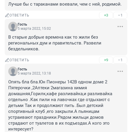
Лучше бы с тараканами воевали, чем с ней, родимой.
+3
–1
ОТВЕТИТЬ
Гость
5 марта 2022, 15:02
В старые добрые времена как то жили без 
региональных дум и правительств. Развели 
бездельников.
+9
–1
ОТВЕТИТЬ
Гость
5 марта 2022, 13:18
Опять бла бла.Юн Пионеры 142В одном доме 2 
Пятерочки ,2Аптеки 2магазина химия 
домашняя,Горилк,кафе разливайка,и разливайка 
отдельно .Как пили на лавочках где отдыхают с 
детьми Так и продолжают пить .Был детский 
спортивный клуб ,его закрыли.А пьяницам 
устраивают праздники.Рядом жильци домов 
страдают от туалетов в их подъездах.А кого это 
интересует?