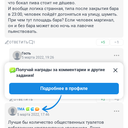
что бокал пива стоит не дёшево. 

И вообще логика странная, типа после закрытия бара 
в 23:00, человек пойдёт догоняться на улицу, шуметь. 
При чем тут площадь бара? Если человек маргинал, 
он и без бара может всю ночь на лавочке 
пьянствовать.
+5
–1
ОТВЕТИТЬ
1
Гость
5 марта 2022, 19:26
Так об этом и речь. Себе-то: министрам и депутатам, 
Получай награды за комментарии и другие 
они рестораны не закрывают, а тут галочку, за яко 
задания!
бы борьбу за здоровье народа, жирную поставят. 
Ковид-то закончился, надо теперь вновь бурную 
Подробнее в профиле
деятельность придумывать.
+3
–0
ОТВЕТИТЬ
TMA
5 марта 2022, 17:46
Лучше бы количество общественных туалетов 