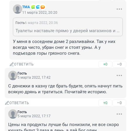
TMA
11 марта 2022, 20:20
Гость
6 марта 2022, 20:36
Туалеты наставьте прямо у дверей магазинов и разливайка.Где пьют ,там и льют.И метлу дайте уборщикам разливаек и аптек чтоб убирали мусор за своими "покупателями"
У меня в соседнем доме 2 разливайки. Так у них 
всегда чисто, убран снег и стоят урны. А у 
подъездов горы грязного снега.
+0
–0
ОТВЕТИТЬ
Гость
5 марта 2022, 17:42
С денежки в казну где брать будите, опять начнут пить 
всякую дрянь и тратиться. Почитайте историю.
+0
–0
ОТВЕТИТЬ
Гость
5 марта 2022, 17:17
Цены на продукты лучше бы понизили, не все скоро 
кушать будут 3 раза в день, а дай Бог один