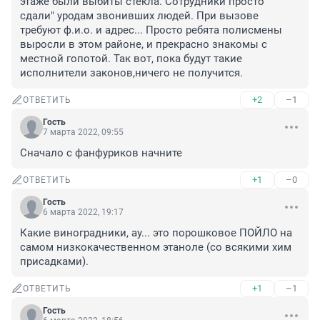
этаже были выбиты стекла. Сотрудники просто " 
сдали" уродам звонивших людей. При вызове 
требуют ф.и.о. и адрес... Просто ребята полисмены 
выросли в этом районе, и прекрасно знакомы с 
местной гопотой. Так вот, пока будут такие 
исполнители законов,ничего не получится.
+2
–1
ОТВЕТИТЬ
Гость
7 марта 2022, 09:55
Сначало с фанфуриков начните
+1
–0
ОТВЕТИТЬ
Гость
6 марта 2022, 19:17
Какие виноградники, ау... это порошковое ПОЙЛО на 
самом низкокачественном этаноле (со всякими хим 
присадками).
+1
–1
ОТВЕТИТЬ
Гость