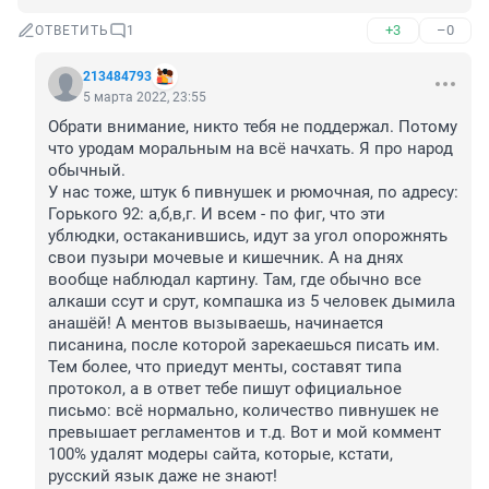
+3
–0
ОТВЕТИТЬ
1
213484793
5 марта 2022, 23:55
Обрати внимание, никто тебя не поддержал. Потому 
что уродам моральным на всё начхать. Я про народ 
обычный.

У нас тоже, штук 6 пивнушек и рюмочная, по адресу: 
Горького 92: а,б,в,г. И всем - по фиг, что эти 
ублюдки, остаканившись, идут за угол опорожнять 
свои пузыри мочевые и кишечник. А на днях 
вообще наблюдал картину. Там, где обычно все 
алкаши ссут и срут, компашка из 5 человек дымила 
анашёй! А ментов вызываешь, начинается 
писанина, после которой зарекаешься писать им. 
Тем более, что приедут менты, составят типа 
протокол, а в ответ тебе пишут официальное 
письмо: всё нормально, количество пивнушек не 
превышает регламентов и т.д. Вот и мой коммент 
100% удалят модеры сайта, которые, кстати, 
русский язык даже не знают!