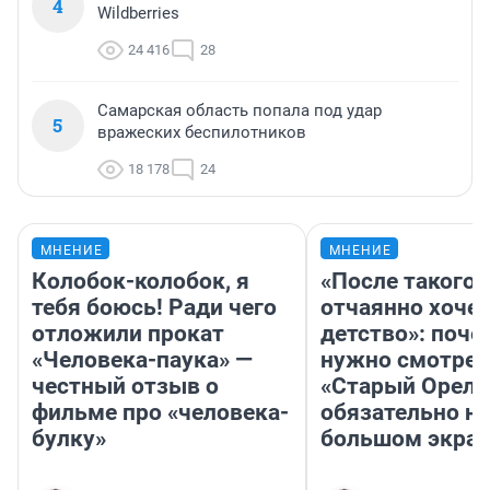
4
Wildberries
24 416
28
Самарская область попала под удар
5
вражеских беспилотников
18 178
24
МНЕНИЕ
МНЕНИЕ
Колобок-колобок, я
«После такого 
тебя боюсь! Ради чего
отчаянно хочет
отложили прокат
детство»: поче
«Человека-паука» —
нужно смотрет
честный отзыв о
«Старый Орел»
фильме про «человека-
обязательно на
булку»
большом экра