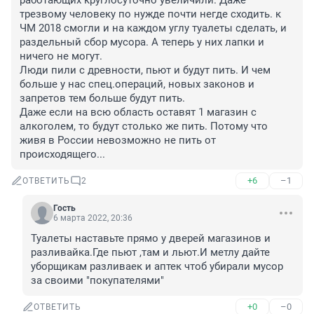
работающих круглосуточно увеличили. Даже 
трезвому человеку по нужде почти негде сходить. к 
ЧМ 2018 смогли и на каждом углу туалеты сделать, и 
раздельный сбор мусора. А теперь у них лапки и 
ничего не могут.

Люди пили с древности, пьют и будут пить. И чем 
больше у нас спец.операций, новых законов и 
запретов тем больше будут пить.

Даже если на всю область оставят 1 магазин с 
алкоголем, то будут столько же пить. Потому что 
живя в России невозможно не пить от 
происходящего...
+6
–1
ОТВЕТИТЬ
2
Гость
6 марта 2022, 20:36
Туалеты наставьте прямо у дверей магазинов и 
разливайка.Где пьют ,там и льют.И метлу дайте 
уборщикам разливаек и аптек чтоб убирали мусор 
за своими "покупателями"
+0
–0
ОТВЕТИТЬ