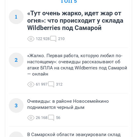
ТОП 5
«Тут очень жарко, идет жар от
1
огня»: что происходит у склада
Wildberries под Самарой
122 928
210
«Жалко. Первая работа, которую любил по-
2
настоящему»: очевидцы рассказывают об
атаке БПЛА на склад Wildberries под Самарой
— онлайн
61 997
312
Очевидцы: в районе Новосемейкино
3
поднимается черный дым
26 168
56
В Самарской области эвакуировали склад