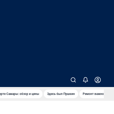
ерте Самары: обзор и цены
Здесь был Пушкин
Ремонт важного мос