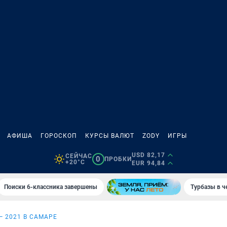
АФИША
ГОРОСКОП
КУРСЫ ВАЛЮТ
ZODY
ИГРЫ
USD 82,17
СЕЙЧАС
0
ПРОБКИ
+20°C
EUR 94,84
Поиски 6-классника завершены
Турбазы в ч
— 2021 В САМАРЕ