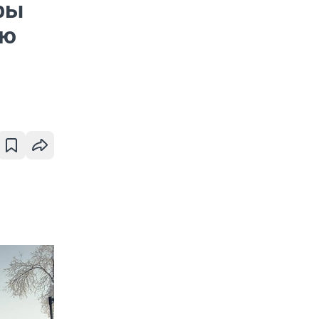
ры
ию