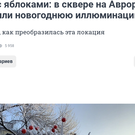
с яблоками: в сквере на Авро
или новогоднюю иллюминац
 как преобразилась эта локация
5 958
ариев