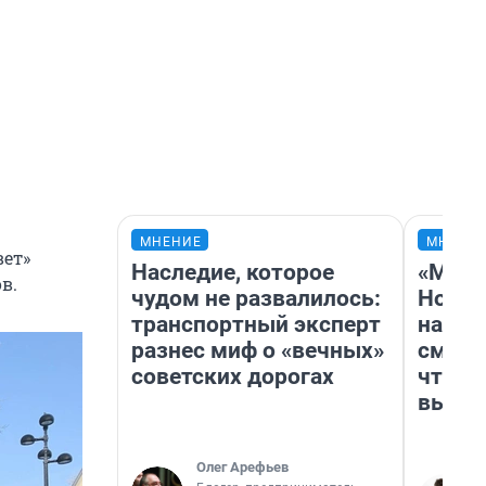
МНЕНИЕ
МНЕНИ
вет»
Наследие, которое
«Мы в
в.
чудом не развалилось:
Нолан
транспортный эксперт
настр
разнес миф о «вечных»
смотр
советских дорогах
чтобы
выгля
Олег Арефьев