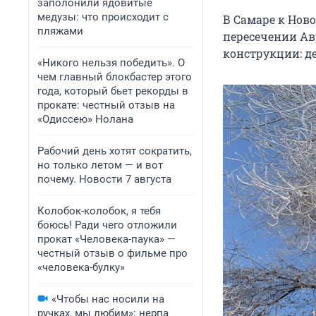
заполонили ядовитые
медузы: что происходит с
В Самаре к Ново
пляжами
пересечении Ав
конструкции: д
«Никого нельзя победить». О
чем главный блокбастер этого
года, который бьет рекорды в
прокате: честный отзыв на
«Одиссею» Нолана
Рабочий день хотят сократить,
но только летом — и вот
почему. Новости 7 августа
Колобок-колобок, я тебя
боюсь! Ради чего отложили
прокат «Человека-паука» —
честный отзыв о фильме про
«человека-булку»
«Чтобы нас носили на
ручках, мы любим»: нерпа