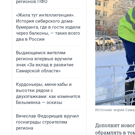
регионов ПФО
«Жила тут интеллигенция».
История сибирского дома-
бумеранга, где в гости ходили
через балконы, — таких всего
два в России
Выдающимся жителям
региона впервые вручили
знак «За вклад в развитие
Самарской области»
Курдоньеры, мини-хабы и
высотки рядом с
двухэтажками: как изменится
Безымянка — эскизы
Источник: 
мэрия Сам
Вячеслав Федорищев вручил
госнаграды строителям
Дополнят новог
региона
обрамлять в том