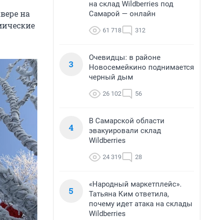
на склад Wildberries под
квере на
Самарой — онлайн
мические
61 718
312
Очевидцы: в районе
3
Новосемейкино поднимается
черный дым
26 102
56
В Самарской области
4
эвакуировали склад
Wildberries
24 319
28
«Народный маркетплейс».
5
Татьяна Ким ответила,
почему идет атака на склады
Wildberries