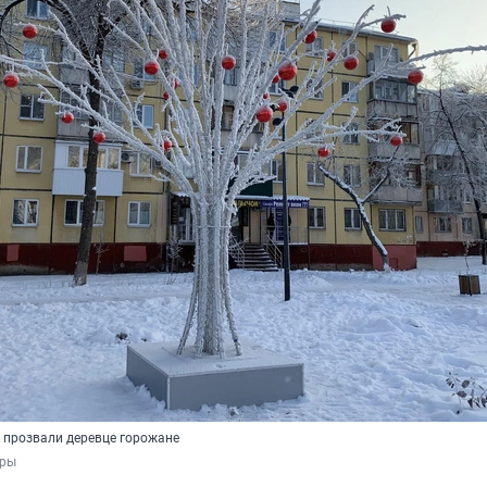
к прозвали деревце горожане
ары