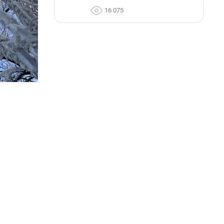
16 075