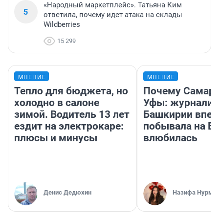
«Народный маркетплейс». Татьяна Ким
5
ответила, почему идет атака на склады
Wildberries
15 299
МНЕНИЕ
МНЕНИЕ
Тепло для бюджета, но
Почему Самара
холодно в салоне
Уфы: журналис
зимой. Водитель 13 лет
Башкирии впе
ездит на электрокаре:
побывала на Во
плюсы и минусы
влюбилась
Денис Дедюхин
Назифа Нурму