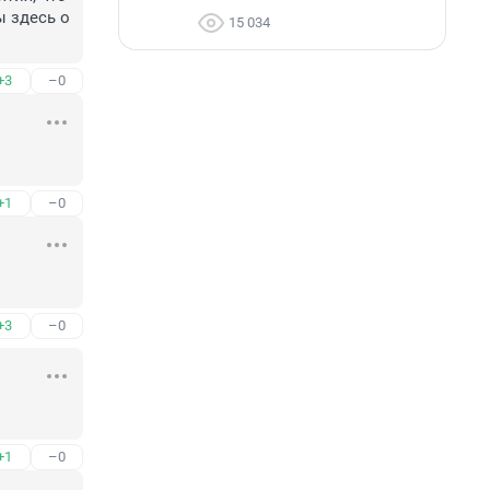
 здесь о 
15 034
+3
–0
+1
–0
+3
–0
+1
–0