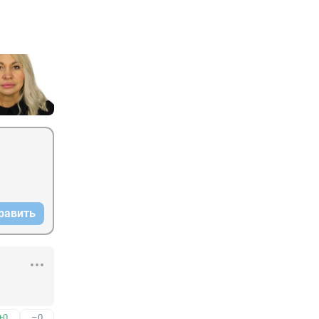
равить
+0
–0