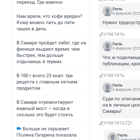
переезд. Где именно
Гость
4 февраля 2025
Нам врали, что кофе вреден?
Кому можно пить до пяти
Нужно трудоустр
чашек в день
ОТВЕТИТЬ
В Самаре пройдет забег, где на
Гость
финише выдают время: чем
4 февраля 2025
быстрее, тем дольше
Что ж поделаешь
отдыхаешь в термах
публикации, кро
В 100 г всего 23 ккал: три
ОТВЕТИТЬ
рецепта с главным летним
Гость
продуктом
4 февраля 2025
Судя по описани
В Самаре отремонтируют
на в личных цел
важный мост — когда и
Самары!
сколько это будет стоить
ОТВЕТИТЬ
1
Больше не скрывает:
Полина Гагарина показала
Гость
5 февраля 2