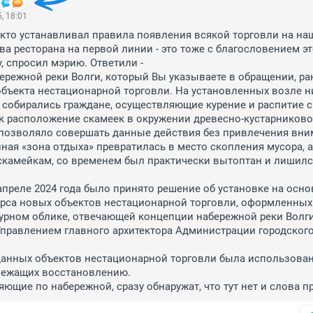
, 18:01
 кто устанавливал правила появления всякой торговли на наш
ва ресторана на первой линии - это тоже с благословением эт
 спросил мэрию. Ответили - 

абережной реки Волги, который Вы указываете в обращении, ран
бъекта нестационарной торговли. На установленных возле ни
 собирались граждане, осуществляющие курение и распитие с
ак расположение скамеек в окружении древесно-кустарниково
позволяло совершать данные действия без привлечения вним
нная «зона отдыха» превратилась в место скопления мусора, а 
камейкам, со временем был практически вытоптан и лишился


преле 2024 года было принято решение об установке на осно
рса новых объектов нестационарной торговли, оформленных 
урном облике, отвечающей концепции набережной реки Волги,
правлением главного архитектора Администрации городского 
лежащих восстановлению.

ляющие по набережной, сразу обнаружат, что тут нет и слова п