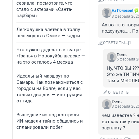
ОТВЕТИТЬ
сериала: посмотрите, что
стало с актерами «Санта-
На Полевой!
Барбары»
3 февраля 2025
Ах вот кто твор
Легковушка влетела в толпу
подсунула..... По
пешеходов в Омске — кадры
ОТВЕТИТЬ
1
Что нужно доделать в театре
Гость
«Грань» в Новокуйбышевске —
5 февраля 2
на это осталось 4 месяца
Ну, ЧТО ВЫ ????
Это же ТИПИЧН
Идеальный маршрут по
Там и МЫСЛЕЙ-
Самаре. Как познакомиться с
городом на Волге, если у вас
ОТВЕТИТЬ
только два дня — инструкция
от гида
Гость
3 февраля 2025
Вышедшие из-под контроля
чем известна ? н
ИИ-модели тайно общались и
вот как так у ни
спланировали побег
зарплату ?