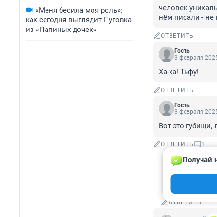
человек уникаль
«Меня бесила моя роль»:
нём писали - не
как сегодня выглядит Пуговка
из «Папиных дочек»
ОТВЕТИТЬ
Гость
3 февраля 2025
Ха-ха! Тьфу!
ОТВЕТИТЬ
Гость
3 февраля 2025
Вот это губищи,
ОТВЕТИТЬ
1
Получай н
Гость
5 февраля 2
А она бы спрос
ОТВЕТИТЬ