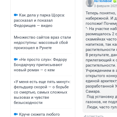
На Полевой!
3 февраля 2025
Теперь понятно,
Как дела у парка Щорса:
набережной. И д
рассказал и показал
госпожи! Почему,
Федорищев — видео
"- На участке н
размещалось 2 о
Множество сайтов враз стали
скамейках часто
недоступны: массовый сбой
напитков, так к
произошел в Рунете
растительности 
В результате, да
«Не просто слух»: Федору
прилегающий к с
Бондарчуку приписывают
растительности. 
новый роман — с кем
Учреждением в а
открытого конку
единой архитект
«У меня есть еще пять минут»:
разработанной У
фельдшер скорой — о борьбе
Самара. 

со смертью, самых сложных
 Под установку данных объектов нестационарной торговли была использована часть 
вызовах и чувстве
газонов, не под
безысходности
 Люди, часто гу
Круче сюжета любого