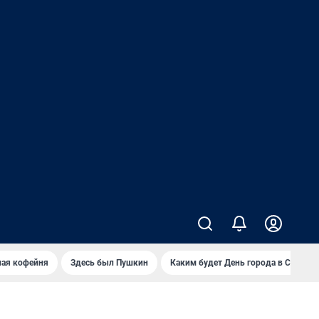
ная кофейня
Здесь был Пушкин
Каким будет День города в Самаре