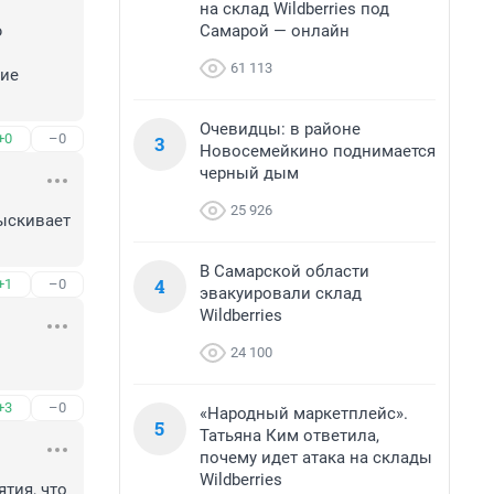
на склад Wildberries под
Самарой — онлайн
 
61 113
Очевидцы: в районе
+0
–0
3
Новосемейкино поднимается
черный дым
25 926
ыскивает 
В Самарской области
4
+1
–0
эвакуировали склад
Wildberries
24 100
+3
–0
«Народный маркетплейс».
5
Татьяна Ким ответила,
почему идет атака на склады
Wildberries
тия, что 