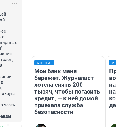
ей 
ой 
ее 
х 
пиртных 
й 
ания.

газон, 
МНЕНИЕ
МНЕНИ
 
Мой банк меня
Прода
вании 
бережет. Журналист
возьм
в 
хотела снять 200
нам г
 
тысяч, чтобы погасить
налог
округа 
кредит, — к ней домой
косне
приехала служба
даже 
безопасности
равды!
+1
–1