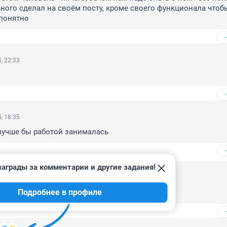
ного сделал на своём посту, кроме своего функционала чтобы
 понятно
, 22:33
, 18:35
 лучше бы работой занималась
аграды за комментарии и другие задания!
025, 14:18
Подробнее в профиле
ила: " А это - КАК? Ну", работать"?