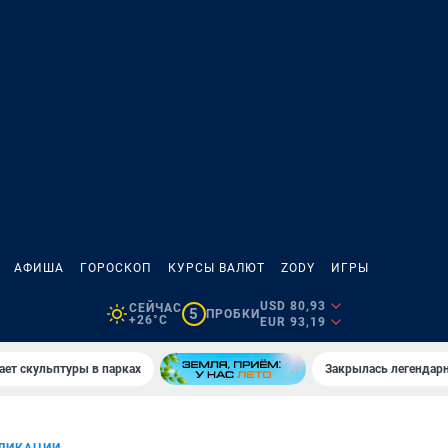
АФИША
ГОРОСКОП
КУРСЫ ВАЛЮТ
ZODY
ИГРЫ
USD 80,93
СЕЙЧАС
5
ПРОБКИ
+26°C
EUR 93,19
ает скульптуры в парках
Закрылась легендар