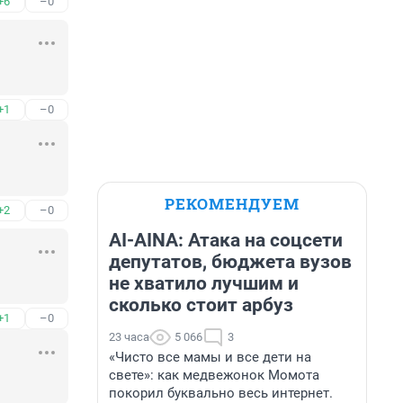
+6
–0
+1
–0
РЕКОМЕНДУЕМ
+2
–0
AI-AINA: Атака на соцсети
депутатов, бюджета вузов
не хватило лучшим и
сколько стоит арбуз
+1
–0
23 часа
5 066
3
«Чисто все мамы и все дети на
свете»: как медвежонок Момота
покорил буквально весь интернет.