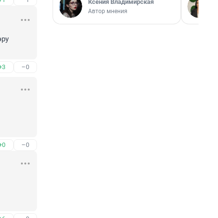
Ксения Владимирская
Автор мнения
ру 
+3
–0
+0
–0