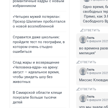
романтичные кадры с новым
избранником
Одно время, 
свободных тер
 Прямо, как Э.Рязанова в фильме "Забытая мелодия для флейты": "Управление 
«Четырех мужей потеряла»:
Свободного В
Прохор Шаляпин проболтался
о новой возлюбленной
ОТВЕТИТЬ
Справится даже школьник:
Гость
4 февраля 2025
пройдите тест по географии, в
котором очень стыдно
во времена разв
ошибиться
милиция"
Спад жары и возвращение
ОТВЕТИТЬ
«Человека-ядра» на арену:
Гость
август — идеальное время,
4 февраля 2025
чтобы увидеть шоу без
Миссис Клювдия
животных
ОТВЕТИТЬ
В Самарской области клещи
Гость
покусали больше тысячи
4 февраля 2025
детей
что мы знали об 