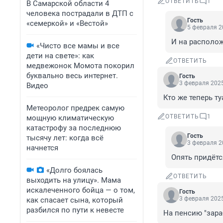
ОТВЕТИТЬ
1
В Самарской области 4
человека пострадали в ДТП с
Гость
«семеркой» и «Вестой»
5 февраля 2
И на располож
«Чисто все мамы и все
дети на свете»: как
ОТВЕТИТЬ
медвежонок Момота покорил
буквально весь интернет.
Гость
3 февраля 2025
Видео
Кто же теперь ту
Метеоролог предрек самую
ОТВЕТИТЬ
1
мощную климатическую
катастрофу за последнюю
Гость
тысячу лет: когда всё
3 февраля 2
начнется
Опять придётс
«Долго боялась
ОТВЕТИТЬ
выходить на улицу». Мама
искалеченного бойца — о том,
Гость
3 февраля 2025
как спасает сына, который
разбился по пути к невесте
На пенсию "зара