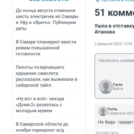
ПЕРЕЙТИ К ПУ
51 комм
До конца августа отменили
шесть электричек из Самары
в Уфу и обратно. Публикуем
Ушла в отставк
даты
Атанова
В Самаре планируют ввести
3 февраля 2025, 12:09
режим повышенной
готовности
Пилоты потерпевшего
крушение самолета
рассказали, как выживали в
сибирской тайге
Гость
Войти
«Ну вот и всё»: звезда
«Дома-2» развелась с
Гость
молодым мужем
5 февраля 2025
Не беда - придет
В Самарской области до
ноября перекроют ж/д
ОТВЕТИТЬ