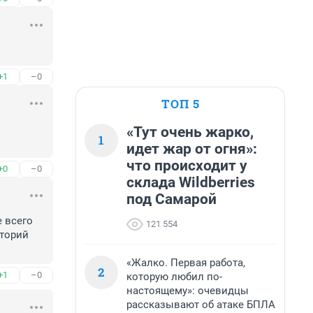
+1
–0
ТОП 5
«Тут очень жарко,
1
идет жар от огня»:
что происходит у
+0
–0
склада Wildberries
под Самарой
 всего 
121 554
торий 
«Жалко. Первая работа,
2
+1
–0
которую любил по-
настоящему»: очевидцы
рассказывают об атаке БПЛА