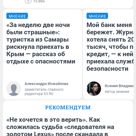
15 866
МНЕНИЕ
МНЕНИЕ
«За неделю две ночи
Мой банк меня
были страшные»:
бережет. Журн
туристка из Самары
хотела снять 20
рискнула приехать в
тысяч, чтобы п
Крым — рассказ об
кредит, — к ней
отдыхе с опасностями
приехала служб
безопасности
Александра Исмайлова
Ксения Владими
заместитель главного
Автор мнения
редактора 63.RU
РЕКОМЕНДУЕМ
«Не хочется в это верить». Как
сложилась судьба «следователя на
золотом Lexus» после скандала в