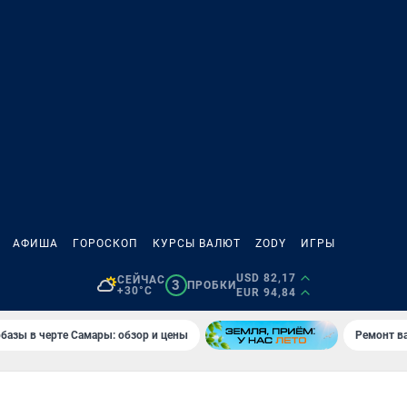
АФИША
ГОРОСКОП
КУРСЫ ВАЛЮТ
ZODY
ИГРЫ
USD 82,17
СЕЙЧАС
3
ПРОБКИ
+30°C
EUR 94,84
базы в черте Самары: обзор и цены
Ремонт в