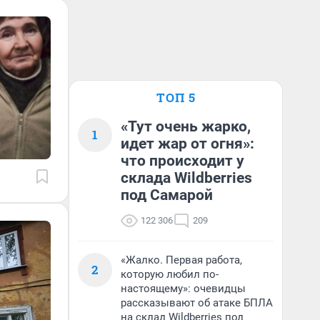
ТОП 5
«Тут очень жарко,
1
идет жар от огня»:
что происходит у
склада Wildberries
под Самарой
122 306
209
«Жалко. Первая работа,
2
которую любил по-
настоящему»: очевидцы
рассказывают об атаке БПЛА
на склад Wildberries под