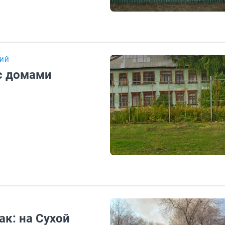
РИЙ
 с домами
к: на Сухой