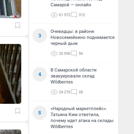
Самарой — онлайн
61 572
312
Очевидцы: в районе
3
Новосемейкино поднимается
черный дым
26 056
56
В Самарской области
4
эвакуировали склад
Wildberries
24 270
28
«Народный маркетплейс».
5
Татьяна Ким ответила,
почему идет атака на склады
Wildberries