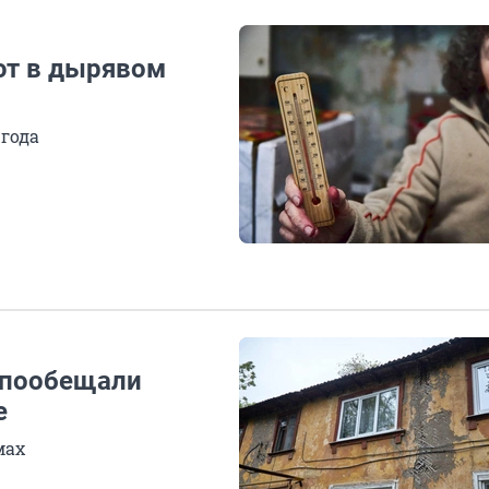
ют в дырявом
 года
 пообещали
е
мах