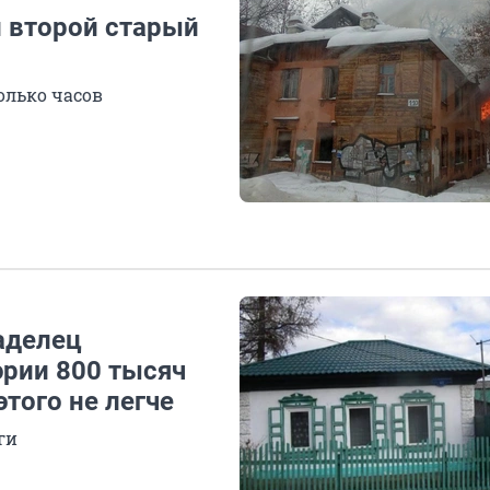
л второй старый
олько часов
ладелец
эрии 800 тысяч
этого не легче
ги