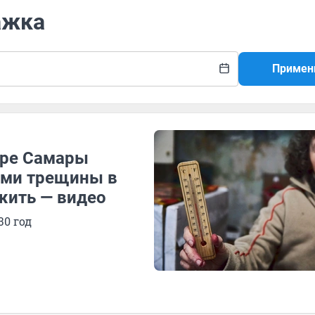
ажка
Примен
тре Самары
ами трещины в
ыжить — видео
30 год