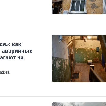
ся»: как
 аварийных
агают на
тажек