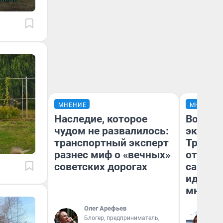
МНЕНИЕ
МНЕНИЕ
Наследие, которое
Волга: 
чудом не развалилось:
экспоз
транспортный эксперт
Третья
разнес миф о «вечных»
отноше
советских дорогах
самарс
иденти
мнение
Олег Арефьев
Блогер, предприниматель,
Та