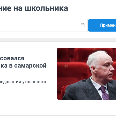
ние на школьника
Примен
есовался
нка в самарской
следования уголовного