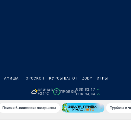
АФИША
ГОРОСКОП
КУРСЫ ВАЛЮТ
ZODY
ИГРЫ
USD 82,17
СЕЙЧАС
2
ПРОБКИ
+24°C
EUR 94,84
Поиски 6-классника завершены
Турбазы в ч
А