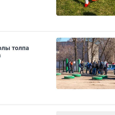
олы толпа
а