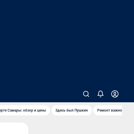
ерте Самары: обзор и цены
Здесь был Пушкин
Ремонт важного мос