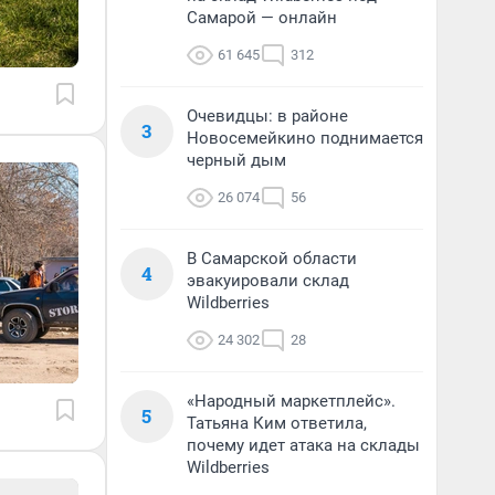
Самарой — онлайн
61 645
312
Очевидцы: в районе
3
Новосемейкино поднимается
черный дым
26 074
56
В Самарской области
4
эвакуировали склад
Wildberries
24 302
28
«Народный маркетплейс».
5
Татьяна Ким ответила,
почему идет атака на склады
Wildberries