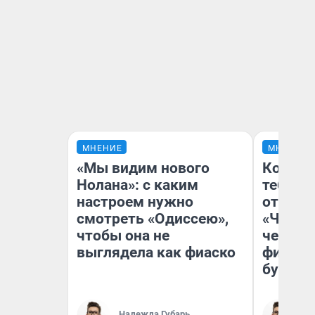
МНЕНИЕ
МНЕНИЕ
«Мы видим нового
Колобо
Нолана»: с каким
тебя бо
настроем нужно
отложи
смотреть «Одиссею»,
«Челов
чтобы она не
честны
выглядела как фиаско
фильме
булку»
Надежда Губарь
На