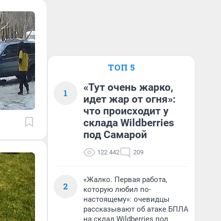
ТОП 5
«Тут очень жарко,
1
идет жар от огня»:
что происходит у
склада Wildberries
под Самарой
122 442
209
«Жалко. Первая работа,
2
которую любил по-
настоящему»: очевидцы
рассказывают об атаке БПЛА
на склад Wildberries под