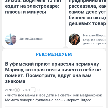
зимой. Водитель 13 лет
предпринимате
ездит на электрокаре:
рассказала, как
плюсы и минусы
самом деле уст
бизнес со скла
дешевых товар
Наталья Шорохо
Денис Дедюхин
Открыла кофейну
деньги соцразви
РЕКОМЕНДУЕМ
В уфимский приют привезли пермячку
Марину, которая почти ничего о себе не
помнит. Посмотрите, вдруг она вам
знакома
21 час
17 491
18
«Чисто все мамы и все дети на свете»: как медвежонок
Момота покорил буквально весь интернет. Видео