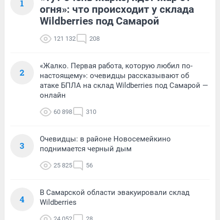
1
огня»: что происходит у склада
Wildberries под Самарой
121 132
208
«Жалко. Первая работа, которую любил по-
2
настоящему»: очевидцы рассказывают об
атаке БПЛА на склад Wildberries под Самарой —
онлайн
60 898
310
Очевидцы: в районе Новосемейкино
3
поднимается черный дым
25 825
56
В Самарской области эвакуировали склад
4
Wildberries
24 052
28