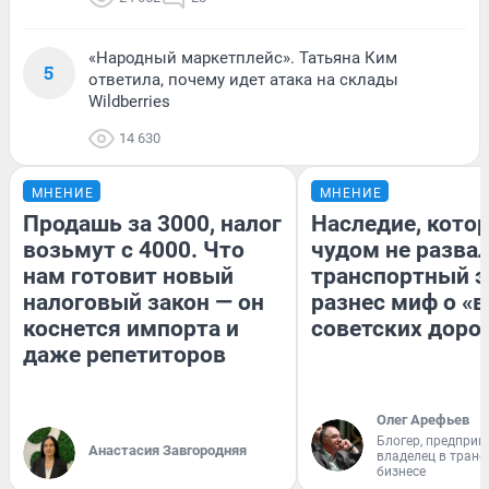
«Народный маркетплейс». Татьяна Ким
5
ответила, почему идет атака на склады
Wildberries
14 630
МНЕНИЕ
МНЕНИЕ
Продашь за 3000, налог
Наследие, кото
возьмут с 4000. Что
чудом не разва
нам готовит новый
транспортный э
налоговый закон — он
разнес миф о «
коснется импорта и
советских доро
даже репетиторов
Олег Арефьев
Блогер, предприн
Анастасия Завгородняя
владелец в тран
бизнесе