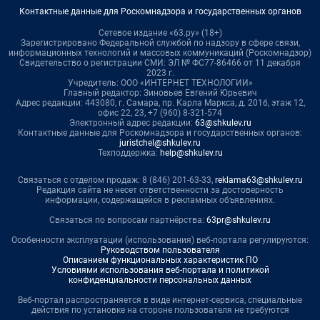
Контактные данные для Роскомнадзора и государственных органов
Сетевое издание «63.ру» (18+)
Зарегистрировано Федеральной службой по надзору в сфере связи,
информационных технологий и массовых коммуникаций (Роскомнадзор)
Свидетельство о регистрации СМИ: ЭЛ № ФС77-86466 от 11 декабря
2023 г.
Учредитель: ООО «ИНТЕРНЕТ ТЕХНОЛОГИИ»
Главный редактор: Зиновьев Евгений Юрьевич
Адрес редакции: 443080, г. Самара, пр. Карла Маркса, д. 201б, этаж 12,
офис 22, 23, +7 (960) 8-321-574
Электронный адрес редакции:
63@shkulev.ru
Контактные данные для Роскомнадзора и государственных органов:
juristchel@shkulev.ru
Техподдержка:
help@shkulev.ru
Связаться с отделом продаж: 8 (846) 201-63-33,
reklama63@shkulev.ru
Редакция сайта не несет ответственности за достоверность
информации, содержащейся в рекламных объявлениях.
Связаться по вопросам партнёрства:
63pr@shkulev.ru
Особенности эксплуатации (использования) веб-портала регулируются:
Руководством пользователя
Описанием функциональных характеристик ПО
Условиями использования веб-портала и политикой
конфиденциальности персональных данных
Веб-портал распространяется в виде интернет-сервиса, специальные
действия по установке на стороне пользователя не требуются