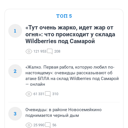
ТОП 5
«Тут очень жарко, идет жар от
1
огня»: что происходит у склада
Wildberries под Самарой
121 953
208
«Жалко. Первая работа, которую любил по-
2
настоящему»: очевидцы рассказывают об
атаке БПЛА на склад Wildberries под Самарой
— онлайн
61 331
310
Очевидцы: в районе Новосемейкино
3
поднимается черный дым
25 990
56