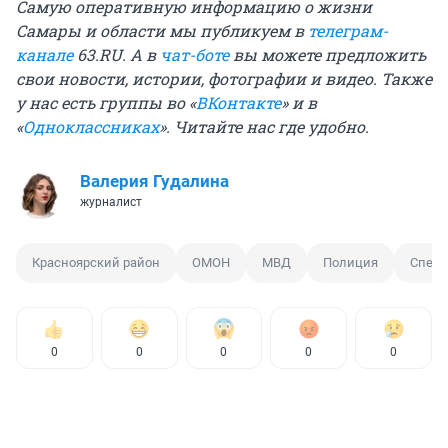
Самую оперативную информацию о жизни
Самары и области мы публикуем в
телеграм-
канале
63.RU.
А в
чат-боте
вы можете предложить
свои новости, истории, фотографии и видео. Также
у нас есть группы
во «
ВКонтакте
»
и в
«
Одноклассниках
». Читайте нас где удобно.
Валерия Гудалина
журналист
Красноярский район
ОМОН
МВД
Полиция
Спецо
0
0
0
0
0