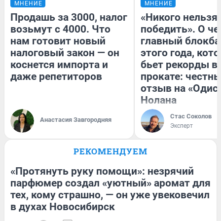
МНЕНИЕ
МНЕНИЕ
Продашь за 3000, налог
«Никого нельзя
возьмут с 4000. Что
победить». О ч
нам готовит новый
главный блокба
налоговый закон — он
этого года, кот
коснется импорта и
бьет рекорды в
даже репетиторов
прокате: честн
отзыв на «Одис
Нолана
Стас Соколов
Анастасия Завгородняя
Эксперт
РЕКОМЕНДУЕМ
«Протянуть руку помощи»: незрячий
парфюмер создал «уютный» аромат для
тех, кому страшно, — он уже увековечил
в духах Новосибирск