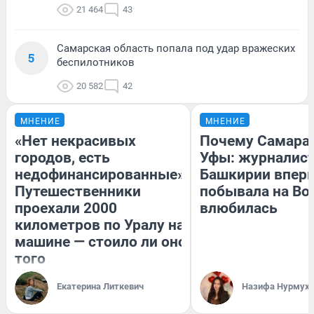
21 464
43
Самарская область попала под удар вражеских
5
беспилотников
20 582
42
МНЕНИЕ
МНЕНИЕ
«Нет некрасивых
Почему Самара
городов, есть
Уфы: журналист
недофинансированные».
Башкирии впер
Путешественники
побывала на Вол
проехали 2000
влюбилась
километров по Уралу на
машине — стоило ли оно
того
Екатерина Литкевич
Назифа Нурмух