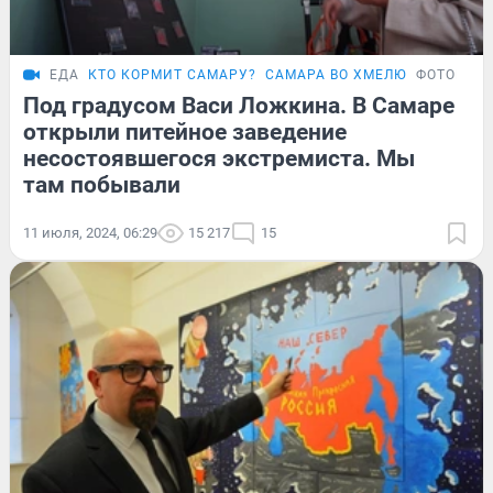
ЕДА
КТО КОРМИТ САМАРУ?
САМАРА ВО ХМЕЛЮ
ФОТОРЕП
Под градусом Васи Ложкина. В Самаре
открыли питейное заведение
несостоявшегося экстремиста. Мы
там побывали
11 июля, 2024, 06:29
15 217
15