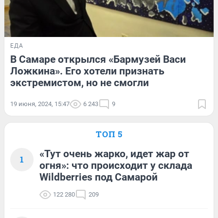
ЕДА
В Самаре открылся «Бармузей Васи
Ложкина». Его хотели признать
экстремистом, но не смогли
19 июня, 2024, 15:47
6 243
9
ТОП 5
«Тут очень жарко, идет жар от
1
огня»: что происходит у склада
Wildberries под Самарой
122 280
209