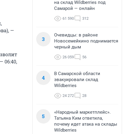
на склад Wildberries под
Самарой — онлайн
61 590
312
,
ва), —
Очевидцы: в районе
3
Новосемейкино поднимается
черный дым
озволит
26 059
56
 06:40,
В Самарской области
4
эвакуировали склад
Wildberries
24 272
28
«Народный маркетплейс».
5
Татьяна Ким ответила,
почему идет атака на склады
Wildberries