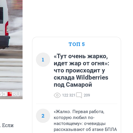
ТОП 5
«Тут очень жарко,
1
идет жар от огня»:
что происходит у
склада Wildberries
под Самарой
122 321
209
«Жалко. Первая работа,
2
которую любил по-
настоящему»: очевидцы
 Если
рассказывают об атаке БПЛА