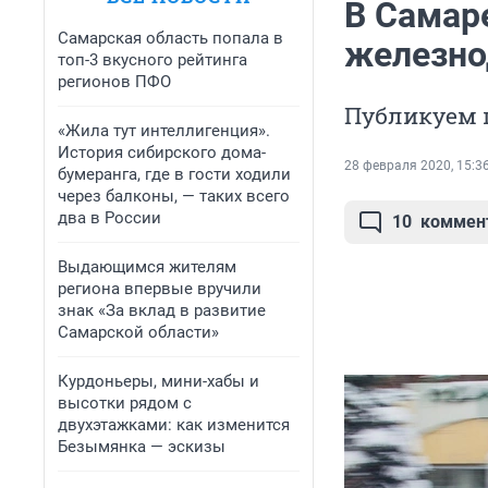
В Самар
Самарская область попала в
железно
топ-3 вкусного рейтинга
регионов ПФО
Публикуем 
«Жила тут интеллигенция».
История сибирского дома-
28 февраля 2020, 15:3
бумеранга, где в гости ходили
через балконы, — таких всего
два в России
10
коммен
Выдающимся жителям
региона впервые вручили
знак «За вклад в развитие
Самарской области»
Курдоньеры, мини-хабы и
высотки рядом с
двухэтажками: как изменится
Безымянка — эскизы