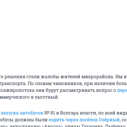
о решения стали жалобы жителей микрорайона. Им н
транспорта. По словам чиновников, при наличии боль
ссажиропотока они будут рассматривать вопрос о
пер
ммерческого в льготный.
в
запуска автобусов
№ 81 в Волгарь власти, по всей вид
втобусы должны были
ездить через посёлок Озёрный
, с
ар», автостанцию «Аврора», улицы Гагарина, Дыбенко,