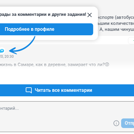
10:38
рады за комментарии и другие задания!
ах Европы с 1 марта проезд на городском транспорте (автобусы
есплатным. Таким образом там борются с большим количеств
Подробнее в профиле
дорогах (60%, жителей ездили на своих авто). А, нашим чинуш
кое решение. Какая бы польза была для города и его жителей,
ньгах думы днём и ночью.
0, 20:30
жизнь в Самаре, как в деревне, замирает что ли?😜
Читать все комментарии
Отп