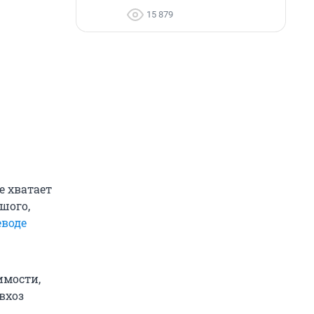
15 879
е хватает
шого,
еводе
имости,
овхоз