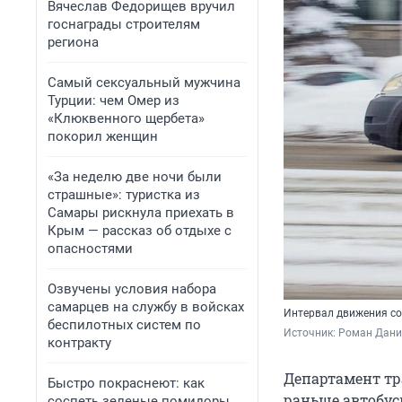
Вячеслав Федорищев вручил
госнаграды строителям
региона
Самый сексуальный мужчина
Турции: чем Омер из
«Клюквенного щербета»
покорил женщин
«За неделю две ночи были
страшные»: туристка из
Самары рискнула приехать в
Крым — рассказ об отдыхе с
опасностями
Озвучены условия набора
самарцев на службу в войсках
Интервал движения со
беспилотных систем по
Источник: 
Роман Дани
контракту
Департамент тр
Быстро покраснеют: как
раньше автобус
соспеть зеленые помидоры