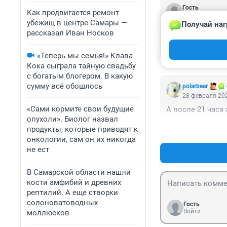
Гость
Как продвигается ремонт
1 марта 2020, 
убежищ в центре Самары —
Получай наг
Во многих стран
рассказал Иван Носков
трамваи) стал б
автомобилей на 
«Теперь мы семья!» Клава
слабо принять та
Кока сыграла тайную свадьбу
них только о де
с богатым блогером. В какую
сумму всё обошлось
polarbear
28 февраля 202
«Сами кормите свои будущие
А после 21 часа 
опухоли». Биолог назвал
продукты, которые приводят к
онкологии, сам он их никогда
не ест
В Самарской области нашли
кости амфибий и древних
рептилий. А еще створки
солоноватоводных
Гость
Войти
моллюсков