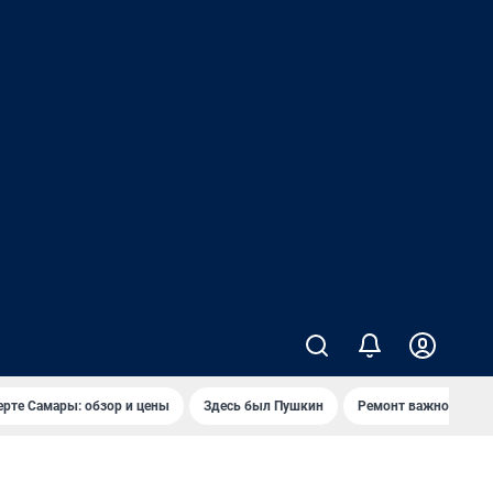
ерте Самары: обзор и цены
Здесь был Пушкин
Ремонт важного мос