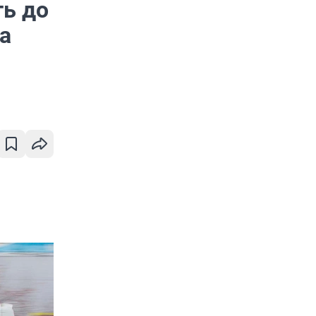
ть до
а