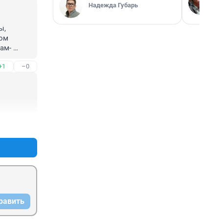
Надежда Губарь
, 
ом 
ам- 
 но у 
+1
–0
+0
–0
равить