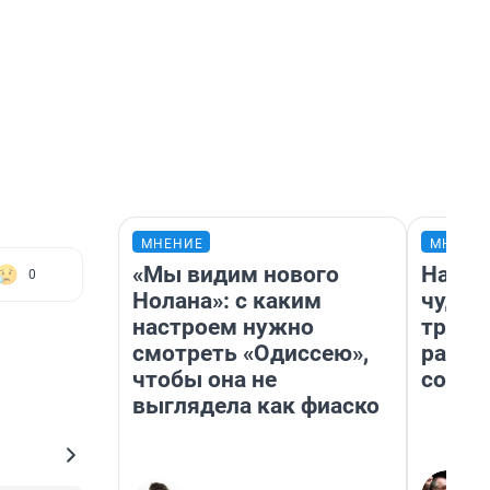
МНЕНИЕ
МНЕНИ
«Мы видим нового
Насле
0
Нолана»: с каким
чудом
настроем нужно
транс
смотреть «Одиссею»,
разне
чтобы она не
совет
выглядела как фиаско