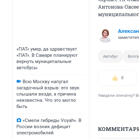
Антонова-Овсее
муниципального
Алексан
заместитель
«ПАТ» умер, да здравствует
«ПАТ». В Самаре планируют
Автобус
Волга
вернуть муниципальные
автобусы
0
Всю Москву напугал
загадочный взрыв: его звук
слышали везде, а причина
Увидели опечатку? В
неизвестна. Что это могло
быть
«Смели гибриды Voyah». В
России возник дефицит
КОММЕНТАР
электромобилей