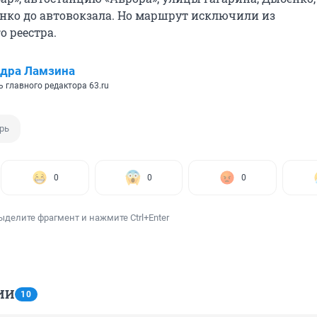
нко до автовокзала. Но маршрут исключили из
 реестра.
дра Ламзина
 главного редактора 63.ru
рь
0
0
0
ыделите фрагмент и нажмите Ctrl+Enter
ИИ
10