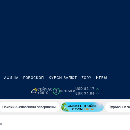
АФИША
ГОРОСКОП
КУРСЫ ВАЛЮТ
ZODY
ИГРЫ
USD 82,17
СЕЙЧАС
3
ПРОБКИ
+30°C
EUR 94,84
Поиски 6-классника завершены
Турбазы в ч
ОРТ