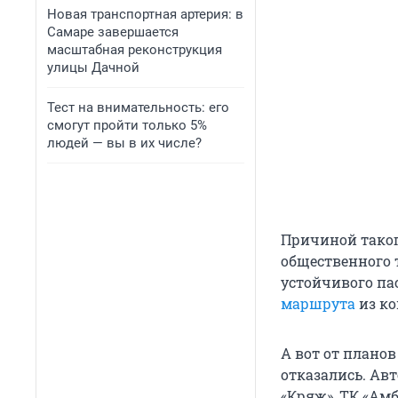
Новая транспортная артерия: в
Самаре завершается
масштабная реконструкция
улицы Дачной
Тест на внимательность: его
смогут пройти только 5%
людей — вы в их числе?
Причиной таког
общественного 
устойчивого па
маршрута
из ко
А вот от плано
отказались. А
«Кряж», ТК «Амб