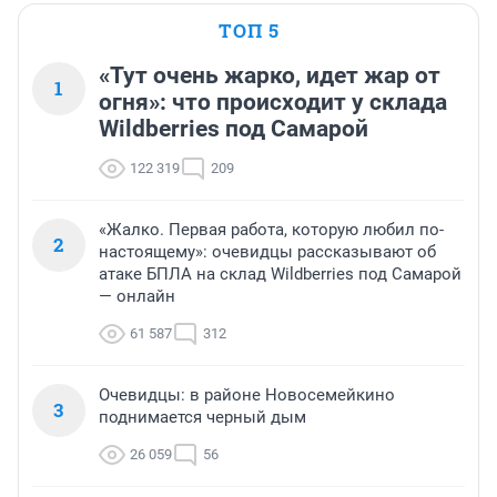
ТОП 5
«Тут очень жарко, идет жар от
1
огня»: что происходит у склада
Wildberries под Самарой
122 319
209
«Жалко. Первая работа, которую любил по-
2
настоящему»: очевидцы рассказывают об
атаке БПЛА на склад Wildberries под Самарой
— онлайн
61 587
312
Очевидцы: в районе Новосемейкино
3
поднимается черный дым
26 059
56