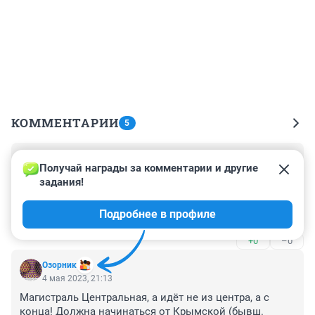
КОММЕНТАРИИ
5
Гость
21 октября 2024, 14:41
Получай награды за комментарии и другие 
задания!
В 23м году ещё непонятно было,что есть новостройки 
? А сейчас очень нужна эта дорога,одна 
Подробнее в профиле
Стройкерамика разрослась насколько! Строительство 
дороги вот тормозят ,а продажа квартир идёт полным 
+0
–0
ходом.Сделайте жизнь людей комфортной.
Озорник
4 мая 2023, 21:13
Магистраль Центральная, а идёт не из центра, а с 
конца! Должна начинаться от Крымской (бывш. 