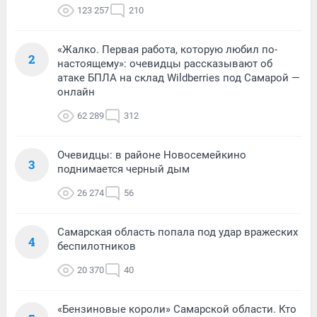
123 257
210
«Жалко. Первая работа, которую любил по-
2
настоящему»: очевидцы рассказывают об
атаке БПЛА на склад Wildberries под Самарой —
онлайн
62 289
312
Очевидцы: в районе Новосемейкино
3
поднимается черный дым
26 274
56
Самарская область попала под удар вражеских
4
беспилотников
20 370
40
«Бензиновые короли» Самарской области. Кто