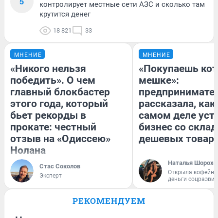
5
контролирует местные сети АЗС и сколько там
крутится денег
18 821
33
МНЕНИЕ
МНЕНИЕ
«Никого нельзя
«Покупаешь кот
победить». О чем
мешке»:
главный блокбастер
предпринимате
этого года, который
рассказала, как
бьет рекорды в
самом деле уст
прокате: честный
бизнес со скла
отзыв на «Одиссею»
дешевых товар
Нолана
Наталья Шорохо
Стас Соколов
Открыла кофейну
Эксперт
деньги соцразви
РЕКОМЕНДУЕМ