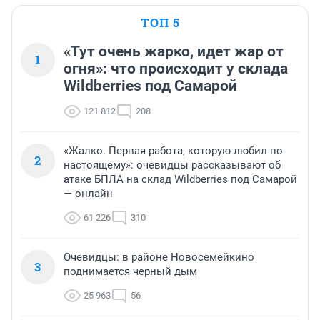
ТОП 5
«Тут очень жарко, идет жар от
1
огня»: что происходит у склада
Wildberries под Самарой
121 812
208
«Жалко. Первая работа, которую любил по-
2
настоящему»: очевидцы рассказывают об
атаке БПЛА на склад Wildberries под Самарой
— онлайн
61 226
310
Очевидцы: в районе Новосемейкино
3
поднимается черный дым
25 963
56