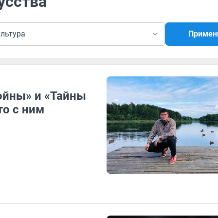
усства
ультура
Примен
ойны» и «Тайны
то с ним