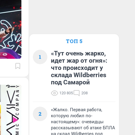
ТОП 5
«Тут очень жарко,
1
идет жар от огня»:
что происходит у
склада Wildberries
под Самарой
120 805
208
«Жалко. Первая работа,
2
которую любил по-
настоящему»: очевидцы
рассказывают об атаке БПЛА
на склад Wildberries под