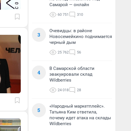
Самарой — онлайн
60 751
310
Очевидцы: в районе
3
Новосемейкино поднимается
черный дым
25 762
56
В Самарской области
4
эвакуировали склад
Wildberries
24 018
28
«Народный маркетплейс».
5
Татьяна Ким ответила,
почему идет атака на склады
Wildberries