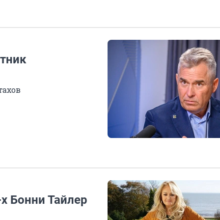
ятник
тахов
х Бонни Тайлер