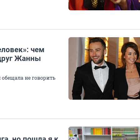
еловек»: чем
друг Жанны
м обещала не говорить
га, но пошла я к