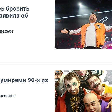
ь бросить
заявила об
 неделе
 кумирами 90-х из
актеров