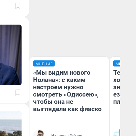
МНЕНИЕ
МНЕНИЕ
«Мы видим нового
Тепло 
Нолана»: с каким
холодн
настроем нужно
зимой.
смотреть «Одиссею»,
ездит н
чтобы она не
плюсы 
выглядела как фиаско
Надежда Губарь
Д