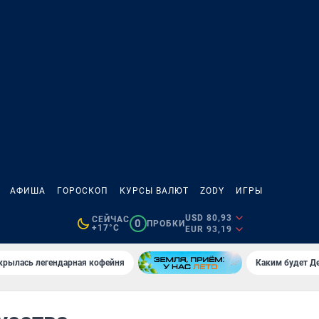
АФИША
ГОРОСКОП
КУРСЫ ВАЛЮТ
ZODY
ИГРЫ
USD 80,93
СЕЙЧАС
0
ПРОБКИ
+17°C
EUR 93,19
крылась легендарная кофейня
Каким будет Де