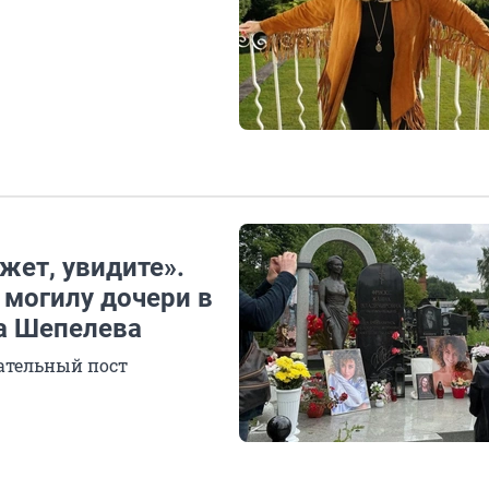
ажет, увидите».
могилу дочери в
на Шепелева
ательный пост