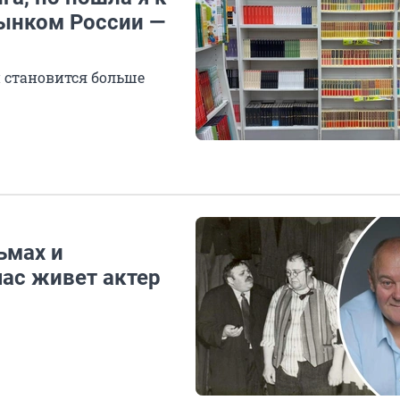
рынком России —
 становится больше
ьмах и
час живет актер