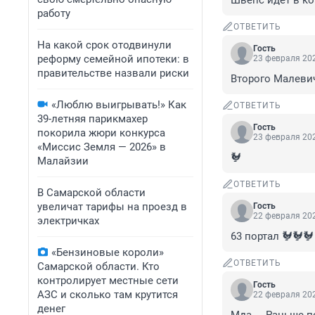
Швепс идет в ко
работу
ОТВЕТИТЬ
На какой срок отодвинули
Гость
реформу семейной ипотеки: в
23 февраля 202
правительстве назвали риски
Второго Малевич
«Люблю выигрывать!» Как
ОТВЕТИТЬ
39-летняя парикмахер
Гость
покорила жюри конкурса
23 февраля 202
«Миссис Земля — 2026» в
🐓
Малайзии
ОТВЕТИТЬ
В Самарской области
увеличат тарифы на проезд в
Гость
22 февраля 202
электричках
63 портал 🐓🐓🐓
«Бензиновые короли»
ОТВЕТИТЬ
Самарской области. Кто
контролирует местные сети
Гость
АЗС и сколько там крутится
22 февраля 202
денег