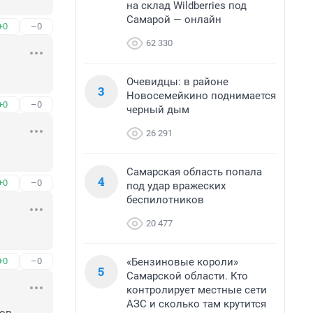
на склад Wildberries под
Самарой — онлайн
+0
–0
62 330
Очевидцы: в районе
3
Новосемейкино поднимается
+0
–0
черный дым
26 291
Самарская область попала
4
+0
–0
под удар вражеских
беспилотников
20 477
«Бензиновые короли»
+0
–0
5
Самарской области. Кто
контролирует местные сети
АЗС и сколько там крутится