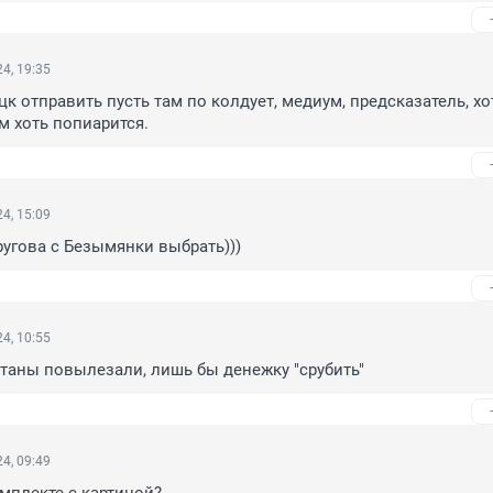
4, 19:35
цк отправить пусть там по колдует, медиум, предсказатель, хо
м хоть попиарится.
4, 15:09
ругова с Безымянки выбрать)))
4, 10:55
таны повылезали, лишь бы денежку "срубить"
4, 09:49