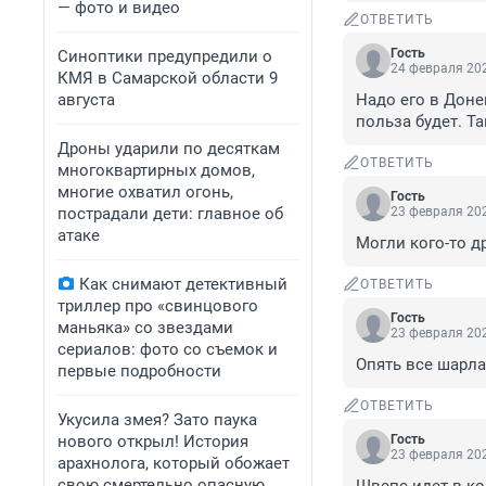
— фото и видео
ОТВЕТИТЬ
Гость
Синоптики предупредили о
24 февраля 202
КМЯ в Самарской области 9
августа
Надо его в Доне
польза будет. Та
Дроны ударили по десяткам
ОТВЕТИТЬ
многоквартирных домов,
многие охватил огонь,
Гость
пострадали дети: главное об
23 февраля 202
атаке
Могли кого-то д
Как снимают детективный
ОТВЕТИТЬ
триллер про «свинцового
Гость
маньяка» со звездами
23 февраля 202
сериалов: фото со съемок и
Опять все шарла
первые подробности
ОТВЕТИТЬ
Укусила змея? Зато паука
нового открыл! История
Гость
23 февраля 202
арахнолога, который обожает
свою смертельно опасную