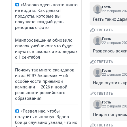
«Молоко здесь почти никто
Гость
не видит». Как делают
22 февраля 202
продукты, которые вы
Гнать таких дар
покупаете каждый день:
репортаж с фото
ОТВЕТИТЬ
Гость
Минпросвещения обновило
22 февраля 202
список учебников: что будут
Развелось всяки
изучать в школах и колледжах
с 1 сентября
ОТВЕТИТЬ
Почему так много скандалов
Гость
22 февраля 202
из-за ЕГЭ? Академик — об
особенности приемной
Надо сгустить к
кампании — 2026 и новой
реальности российского
ОТВЕТИТЬ
образования
Гость
22 февраля 202
«Развел нас, чтобы
Пиар и популиз
получить выплату». Вдова
бойца случайно узнала, что их
ОТВЕТИТЬ