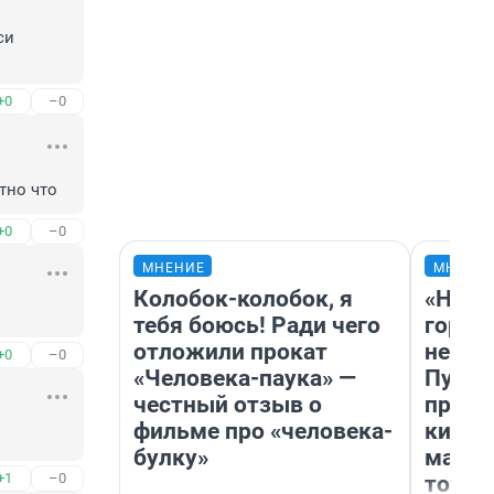
и 
+0
–0
тно что
+0
–0
МНЕНИЕ
МНЕНИ
Колобок-колобок, я
«Нет 
тебя боюсь! Ради чего
городо
отложили прокат
недоф
+0
–0
«Человека-паука» —
Путеш
честный отзыв о
проех
фильме про «человека-
килом
булку»
машин
+1
–0
того