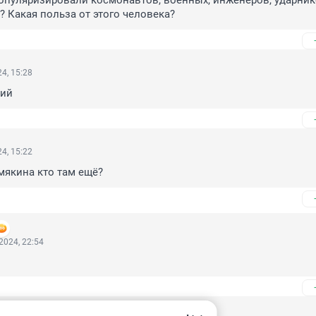
популяризировали космонавтов, военных, инженеров, ударник
то? Какая польза от этого человека?
4, 15:28
кий
4, 15:22
якина кто там ещё?
2024, 22:54