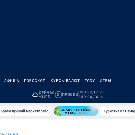
АФИША
ГОРОСКОП
КУРСЫ ВАЛЮТ
ZODY
ИГРЫ
USD 82,17
СЕЙЧАС
3
ПРОБКИ
+29°C
EUR 94,84
брали лучший маркетплейс
Туристка из Сама