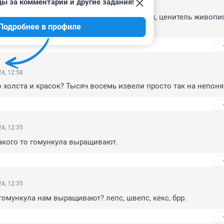
ды за комментарии и другие задания!
4, 13:36
расить, будет "Чёрный квадрат"! Может так, ценитель живопис
Подробнее в профиле
4, 12:58
 холста и красок? Тысяч восемь извели просто так на непоня
4, 12:35
акого то гомункула выращивают.
4, 12:35
 гомункула нам выращивают? лепс, швепс, кекс, брр.