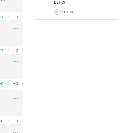
ов 
денег
20 314
+1
–0
+1
–0
+0
–0
+0
–0