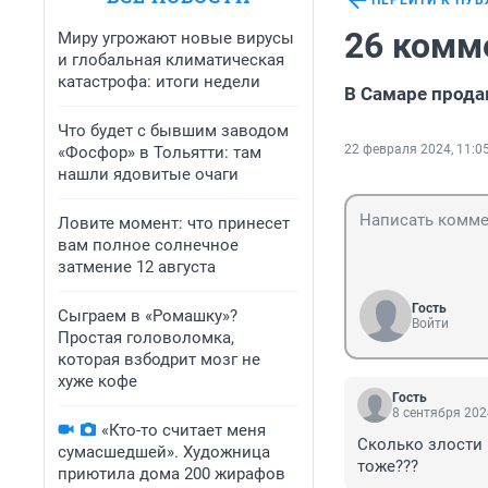
ПЕРЕЙТИ К ПУ
26 комм
Миру угрожают новые вирусы
и глобальная климатическая
катастрофа: итоги недели
В Самаре прод
Что будет с бывшим заводом
22 февраля 2024, 11:0
«Фосфор» в Тольятти: там
нашли ядовитые очаги
Ловите момент: что принесет
вам полное солнечное
затмение 12 августа
Гость
Сыграем в «Ромашку»?
Войти
Простая головоломка,
которая взбодрит мозг не
хуже кофе
Гость
8 сентября 202
«Кто-то считает меня
Сколько злости в
сумасшедшей». Художница
тоже???
приютила дома 200 жирафов