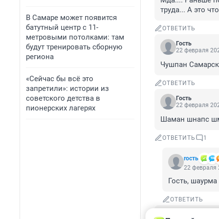
Мда.... Раньше 
труда... А это ч
В Самаре может появится
батутный центр с 11-
ОТВЕТИТЬ
метровыми потолками: там
Гость
будут тренировать сборную
22 февраля 202
региона
Чушпан Самарс
«Сейчас бы всё это
ОТВЕТИТЬ
запретили»: истории из
советского детства в
Гость
22 февраля 202
пионерских лагерях
Шаман шнапс шм
ОТВЕТИТЬ
1
rость
22 февраля 
Гость, шаурма
ОТВЕТИТЬ
Гость