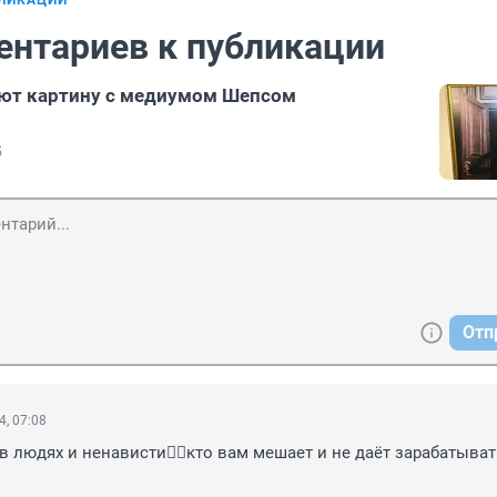
БЛИКАЦИИ
ентариев к публикации
ают картину с медиумом Шепсом
5
Отп
4, 07:08
 людях и ненависти🤦‍♀️кто вам мешает и не даёт зарабатывать