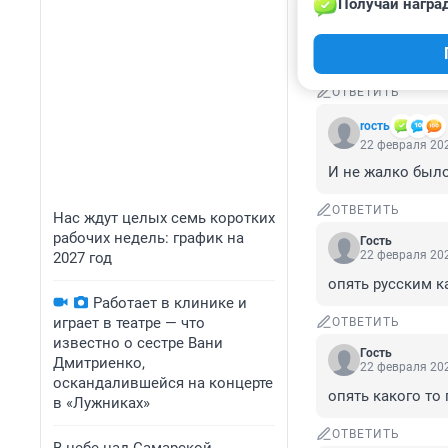
Получай награ
22 февраля 202
Если чёрным зак
найдётся!
ОТВЕТИТЬ
rость
22 февраля 202
И не жалко было
ОТВЕТИТЬ
Нас ждут целых семь коротких
рабочих недель: график на
Гость
22 февраля 202
2027 год
опять русским к
Работает в клинике и
играет в театре — что
ОТВЕТИТЬ
известно о сестре Вани
Гость
Дмитриенко,
22 февраля 202
оскандалившейся на концерте
опять какого то
в «Лужниках»
ОТВЕТИТЬ