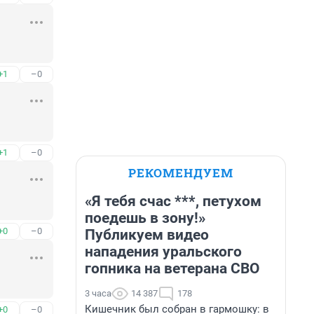
+1
–0
+1
–0
РЕКОМЕНДУЕМ
«Я тебя счас ***, петухом
поедешь в зону!»
+0
–0
Публикуем видео
нападения уральского
гопника на ветерана СВО
3 часа
14 387
178
Кишечник был собран в гармошку: в
+0
–0