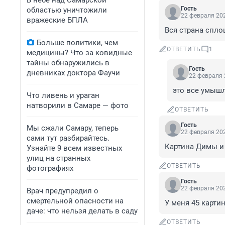
В небе над Самарской
Гость
областью уничтожили
22 февраля 202
вражеские БПЛА
Вся страна спло
Больше политики, чем
ОТВЕТИТЬ
1
медицины? Что за ковидные
тайны обнаружились в
Гость
дневниках доктора Фаучи
22 февраля 
это все умышл
Что ливень и ураган
натворили в Самаре — фото
ОТВЕТИТЬ
Гость
Мы сжали Самару, теперь
22 февраля 202
сами тут разбирайтесь.
Картина Димы и
Узнайте 9 всем известных
улиц на странных
ОТВЕТИТЬ
фотографиях
Гость
22 февраля 202
Врач предупредил о
смертельной опасности на
У меня 45 карти
даче: что нельзя делать в саду
ОТВЕТИТЬ