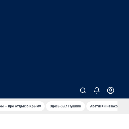
ры — про отдых в Крыму
Здесь был Пушкин
Аветисян незаконно в