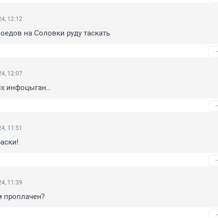
4, 12:12
моедов на Соловки руду таскать
4, 12:07
х инфоцыган..
4, 11:51
раски!
4, 11:39
м проплачен?