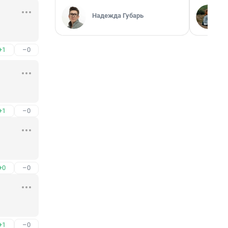
Надежда Губарь
+1
–0
+1
–0
+0
–0
+1
–0