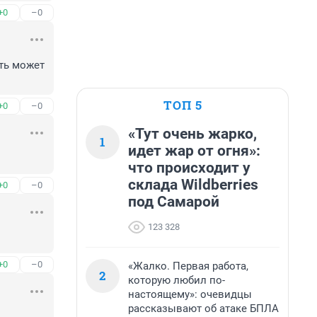
+0
–0
ть может 
ТОП 5
+0
–0
«Тут очень жарко,
1
идет жар от огня»:
что происходит у
склада Wildberries
+0
–0
под Самарой
123 328
+0
–0
«Жалко. Первая работа,
2
которую любил по-
настоящему»: очевидцы
рассказывают об атаке БПЛА