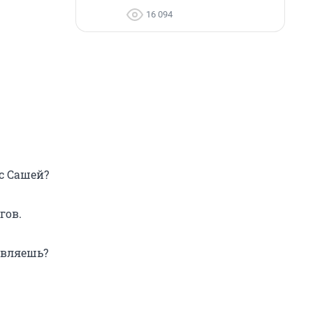
16 094
с Сашей?
гов.
авляешь?