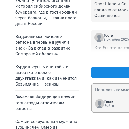
«Жила тут интеллигенция».
Олег Шепс и Саш
История сибирского дома-
записка от мои
бумеранга, где в гости ходили
Саши шепса
через балконы, — таких всего
два в России
Гость
Выдающимся жителям
9 октября 2025
региона впервые вручили
Кто бы что не 
знак «За вклад в развитие
Самарской области»
Курдоньеры, мини-хабы и
высотки рядом с
двухэтажками: как изменится
Безымянка — эскизы
Вячеслав Федорищев вручил
Гость
госнаграды строителям
Войти
региона
Самый сексуальный мужчина
Турции: чем Омер из