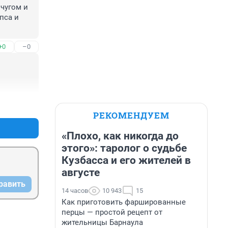
угом и 
са и 
+0
–0
+0
–0
РЕКОМЕНДУЕМ
«Плохо, как никогда до
этого»: таролог о судьбе
Кузбасса и его жителей в
августе
равить
14 часов
10 943
15
Как приготовить фаршированные
перцы — простой рецепт от
жительницы Барнаула