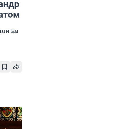
андр
атом
яли на