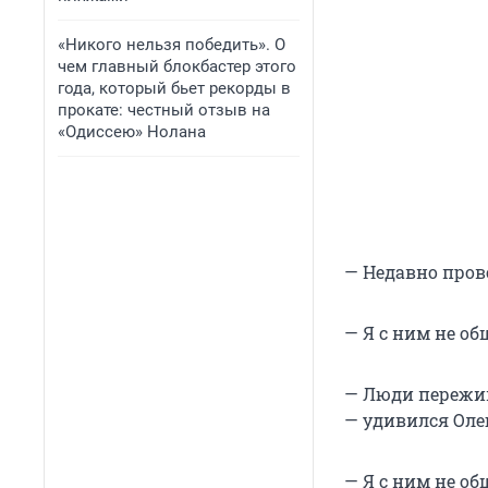
«Никого нельзя победить». О
чем главный блокбастер этого
года, который бьет рекорды в
прокате: честный отзыв на
«Одиссею» Нолана
— Недавно пров
— Я с ним не об
— Люди пережив
— удивился Оле
— Я с ним не об