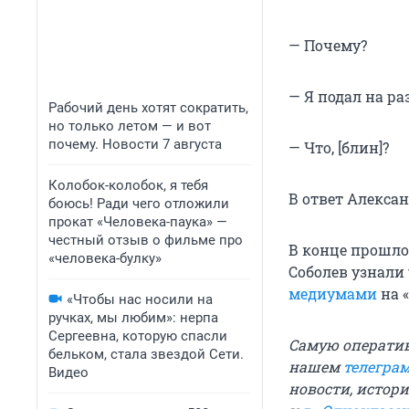
— Почему?
— Я подал на ра
Рабочий день хотят сократить,
но только летом — и вот
почему. Новости 7 августа
— Что, [блин]?
Колобок-колобок, я тебя
В ответ Алексан
боюсь! Ради чего отложили
прокат «Человека-паука» —
честный отзыв о фильме про
В конце прошло
«человека-булку»
Соболев узнали
медиумами
на 
«Чтобы нас носили на
ручках, мы любим»: нерпа
Сергеевна, которую спасли
Самую операти
бельком, стала звездой Сети.
нашем
телегра
Видео
новости, истори