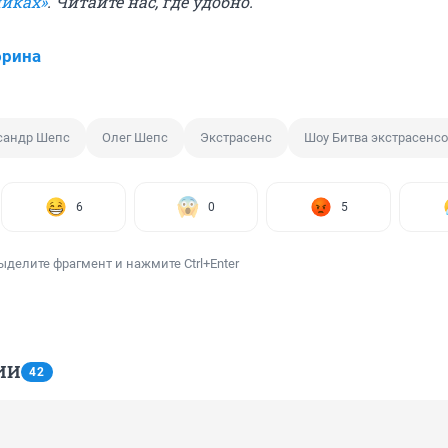
никах»
. Читайте нас, где удобно.
орина
сандр Шепс
Олег Шепс
Экстрасенс
Шоу Битва экстрасенс
6
0
5
ыделите фрагмент и нажмите Ctrl+Enter
ИИ
42