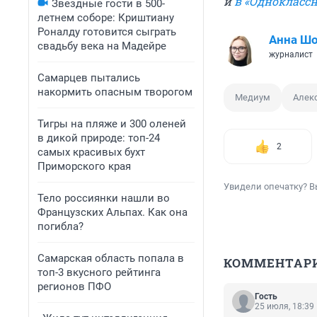
и
в «Однокласс
Звездные гости в 500-
летнем соборе: Криштиану
Роналду готовится сыграть
Анна Ш
свадьбу века на Мадейре
журналист
Самарцев пытались
накормить опасным творогом
Медиум
Алек
Тигры на пляже и 300 оленей
в дикой природе: топ-24
2
самых красивых бухт
Приморского края
Увидели опечатку? В
Тело россиянки нашли во
Французских Альпах. Как она
погибла?
Самарская область попала в
КОММЕНТАР
топ-3 вкусного рейтинга
регионов ПФО
Гость
25 июля, 18:39