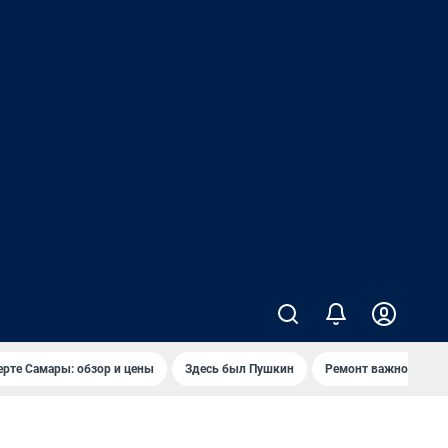
ерте Самары: обзор и цены
Здесь был Пушкин
Ремонт важного мос