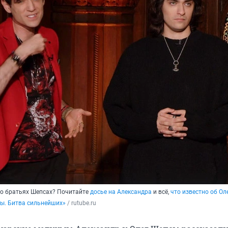
 о братьях Шепсах? Почитайте
досье на Александра
и всё,
что известно об Ол
ы. Битва сильнейших»
 / rutube.ru