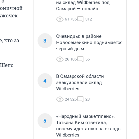
 о
на склад Wildberries под
роничной
Самарой — онлайн
ружочек
61 735
312
Очевидцы: в районе
3
, кто за
Новосемейкино поднимается
черный дым
26 105
56
 Шепс.
В Самарской области
4
эвакуировали склад
Wildberries
24 326
28
«Народный маркетплейс».
5
Татьяна Ким ответила,
почему идет атака на склады
Wildberries