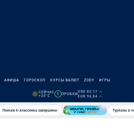
АФИША
ГОРОСКОП
КУРСЫ ВАЛЮТ
ZODY
ИГРЫ
USD 82,17
СЕЙЧАС
1
ПРОБКИ
+20°C
EUR 94,84
Поиски 6-классника завершены
Турбазы в ч