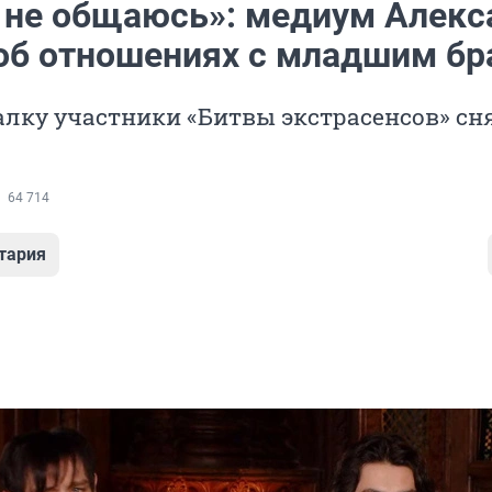
м не общаюсь»: медиум Алекс
об отношениях с младшим бр
лку участники «Битвы экстрасенсов» сн
64 714
тария