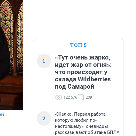
ТОП 5
«Тут очень жарко,
1
идет жар от огня»:
что происходит у
склада Wildberries
под Самарой
122 576
209
«Жалко. Первая работа,
еге
2
которую любил по-
настоящему»: очевидцы
рассказывают об атаке БПЛА