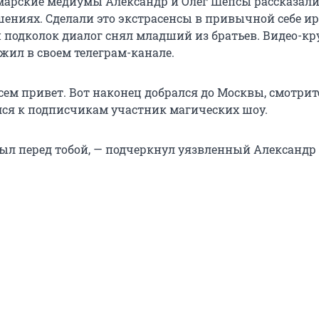
арские медиумы Александр и Олег Шепсы рассказали
ениях. Сделали это экстрасенсы в привычной себе и
 подколок диалог снял младший из братьев. Видео-к
жил в своем телеграм-канале.
ем привет. Вот наконец добрался до Москвы, смотрите
лся к подписчикам участник магических шоу.
 был перед тобой, — подчеркнул уязвленный Александр