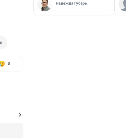
Надежда Губарь
ов
5