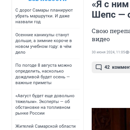
«Я с ни
С дорог Самары планируют
Шепс — 
убрать маршрутки. И даже
назвали год
Свою перепа
Осенние каникулы станут
видео
дольше, а зимние короче в
новом учебном году: в чём
дело
30 июня 2024, 11:05
По погоде 8 августа можно
42
коммен
определить, насколько
дождливой будет осень —
важные приметы
«Август будет еще довольно
тяжелым». Эксперты — об
обстановке на топливном
рынке России
Жителей Самарской области