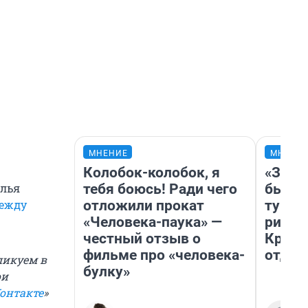
МНЕНИЕ
МНЕНИ
Колобок-колобок, я
«За н
тебя боюсь! Ради чего
были 
Илья
отложили прокат
турис
ежду
«Человека-паука» —
рискн
честный отзыв о
Крым 
фильме про «человека-
отдых
ликуем в
булку»
ои
онтакте
»