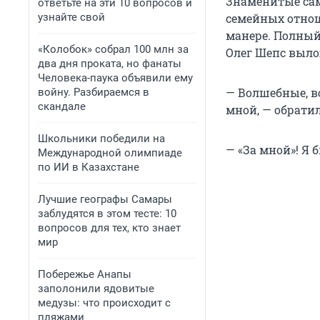
Знаменитые сам
ответьте на эти 10 вопросов и
узнайте свой
семейных отнош
манере. Полный
«Колобок» собрал 100 млн за
Олег Шепс выло
два дня проката, но фанаты
Человека-паука объявили ему
— Волшебные, вс
войну. Разбираемся в
скандале
мной, — обрати
Школьники победили на
— «За мной»! Я
Международной олимпиаде
по ИИ в Казахстане
Лучшие географы Самары
заблудятся в этом тесте: 10
вопросов для тех, кто знает
мир
Побережье Анапы
заполонили ядовитые
медузы: что происходит с
пляжами