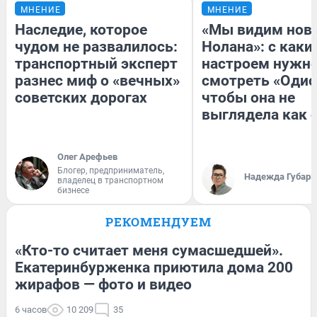
МНЕНИЕ
МНЕНИЕ
Наследие, которое
«Мы видим нов
чудом не развалилось:
Нолана»: с каки
транспортный эксперт
настроем нужн
разнес миф о «вечных»
смотреть «Одис
советских дорогах
чтобы она не
выглядела как 
Олег Арефьев
Блогер, предприниматель,
Надежда Губарь
владелец в транспортном
бизнесе
РЕКОМЕНДУЕМ
«Кто-то считает меня сумасшедшей».
Екатеринбурженка приютила дома 200
жирафов — фото и видео
6 часов
10 209
35