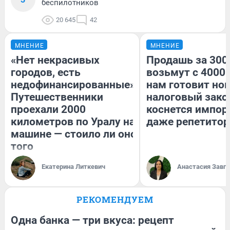
беспилотников
20 645
42
МНЕНИЕ
МНЕНИЕ
«Нет некрасивых
Продашь за 3000
городов, есть
возьмут с 4000.
недофинансированные».
нам готовит но
Путешественники
налоговый зако
проехали 2000
коснется импор
километров по Уралу на
даже репетитор
машине — стоило ли оно
того
Екатерина Литкевич
Анастасия Завг
РЕКОМЕНДУЕМ
Одна банка — три вкуса: рецепт