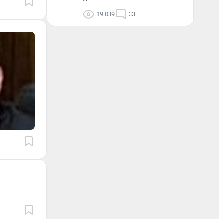
19 039
33