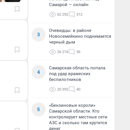
Самарой — онлайн
62 292
312
Очевидцы: в районе
3
Новосемейкино поднимается
черный дым
26 274
56
Самарская область попала
4
под удар вражеских
беспилотников
20 392
40
«Бензиновые короли»
5
Самарской области. Кто
контролирует местные сети
АЗС и сколько там крутится
денег