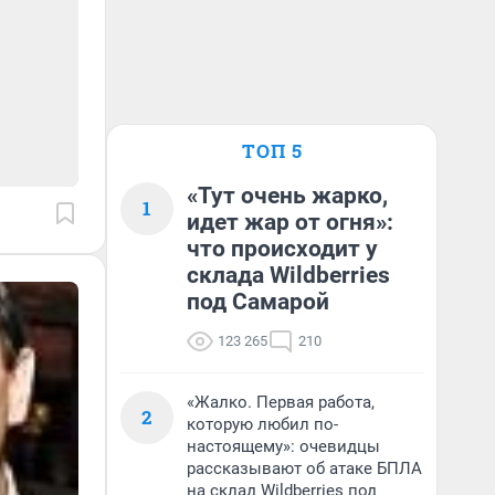
ТОП 5
«Тут очень жарко,
1
идет жар от огня»:
что происходит у
склада Wildberries
под Самарой
123 265
210
«Жалко. Первая работа,
2
которую любил по-
настоящему»: очевидцы
рассказывают об атаке БПЛА
на склад Wildberries под