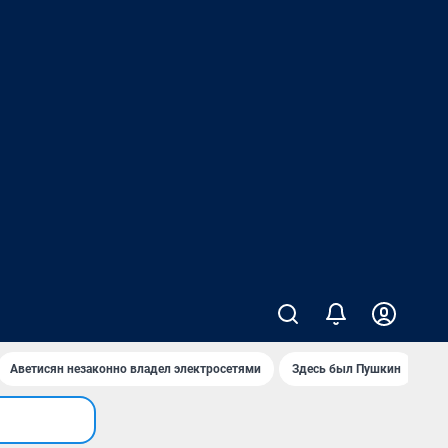
Аветисян незаконно владел электросетями
Здесь был Пушкин
Ко