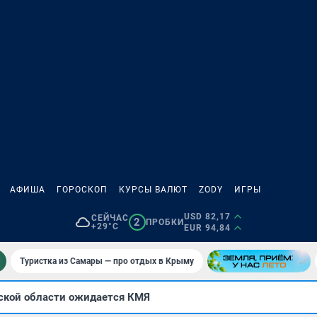
АФИША
ГОРОСКОП
КУРСЫ ВАЛЮТ
ZODY
ИГРЫ
USD 82,17
СЕЙЧАС
2
ПРОБКИ
+29°C
EUR 94,84
Туристка из Самары — про отдых в Крыму
ской области ожидается КМЯ