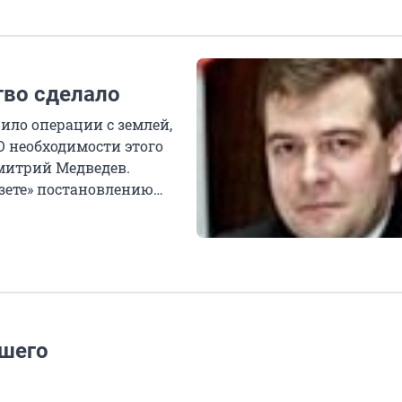
тво сделало
ило операции с землей,
О необходимости этого
митрий Медведев.
зете» постановлению
шего