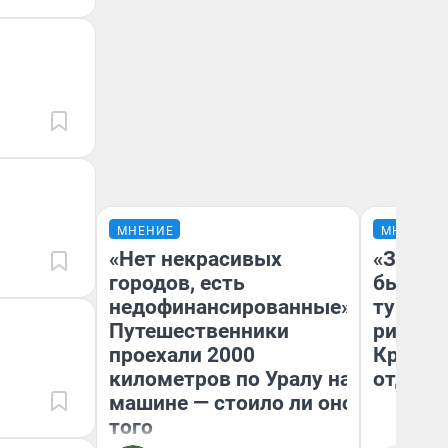
МНЕНИЕ
МНЕНИЕ
«Нет некрасивых
«За не
городов, есть
были с
недофинансированные».
турист
Путешественники
рискну
проехали 2000
Крым —
километров по Уралу на
отдыхе
машине — стоило ли оно
того