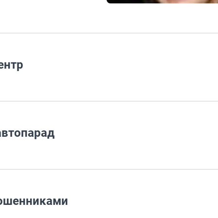
ентр
автопарад
мошенниками