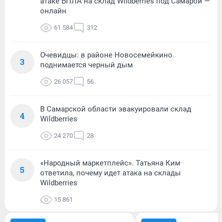
атаке БПЛА на склад Wildberries под Самарой —
онлайн
61 584
312
Очевидцы: в районе Новосемейкино
3
поднимается черный дым
26 057
56
В Самарской области эвакуировали склад
4
Wildberries
24 270
28
«Народный маркетплейс». Татьяна Ким
5
ответила, почему идет атака на склады
Wildberries
15 861