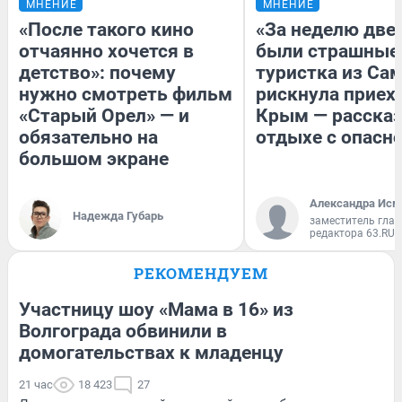
МНЕНИЕ
МНЕНИЕ
«После такого кино
«За неделю две
отчаянно хочется в
были страшные
детство»: почему
туристка из Са
нужно смотреть фильм
рискнула приех
«Старый Орел» — и
Крым — рассказ
обязательно на
отдыхе с опасн
большом экране
Александра Исм
Надежда Губарь
заместитель глав
редактора 63.RU
РЕКОМЕНДУЕМ
Участницу шоу «Мама в 16» из
Волгограда обвинили в
домогательствах к младенцу
21 час
18 423
27