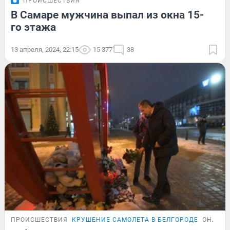
ПРОИСШЕСТВИЯ
В Самаре мужчина выпал из окна 15-
го этажа
13 апреля, 2024, 22:15
15 377
38
ПРОИСШЕСТВИЯ
КРУШЕНИЕ САМОЛЕТА В БЕЛГОРОДЕ
ОНЛАЙН